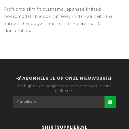
Profuomo slim fit overhemd japanese knitted
boordmodel 1knoops cut away in de kwaliteit 50%
katoen 50% polyester in o.a. de kleuren wit &
donkerblauw
ABONNEER JE OP ONZE NIEUWSBRIEF
en blijf op de hoogte van onze acties en laatste
collecties
SHIRTSUPPLIER.NL