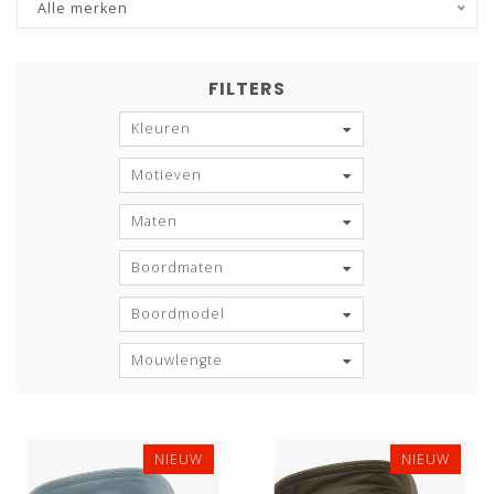
Alle merken
FILTERS
Kleuren
Motieven
Maten
Boordmaten
Boordmodel
Mouwlengte
NIEUW
NIEUW