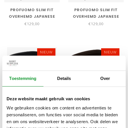
PROFUOMO SLIM FIT
PROFUOMO SLIM FIT
OVERHEMD JAPANESE
OVERHEMD JAPANESE
KNITTED DENIM BLUE
KNITTED GROEN GREEN
€129,00
€129,00
NIEUW
NIEUW
Toestemming
Details
Over
Deze website maakt gebruik van cookies
Bekijk alle
6
maten
Bekijk alle
6
maten
We gebruiken cookies om content en advertenties te
personaliseren, om functies voor social media te bieden
PROFUOMO SLIM FIT
PROFUOMO SLIM FIT
en om ons websiteverkeer te analyseren. Ook delen we
OVERHEMD JAPANESE
OVERHEMD JAPANESE