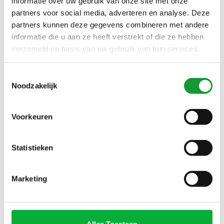
informatie over uw gebruik van onze site met onze
KNITTED ANTRACIET
KNITTED DONKERBRUIN
€129,00
€129,00
GRIJS
DARK BROWN MET
partners voor social media, adverteren en analyse. Deze
DONKERBRUINE KNOPEN
partners kunnen deze gegevens combineren met andere
informatie die u aan ze heeft verstrekt of die ze hebben
verzameld op basis van uw gebruik van hun services.
NIEUW
NIEUW
Toestemmingsselectie
Noodzakelijk
Voorkeuren
Bekijk alle
6
maten
Bekijk alle
6
maten
Statistieken
PROFUOMO SLIM FIT
PROFUOMO SLIM FIT
OVERHEMD JAPANESE
OVERHEMD JAPANESE
Marketing
KNITTED BRUIN BROWN
KNITTED DENIM BLUE MET
€129,00
€129,00
MET DONKERBRUINE
DONKERBLAUWE KNOPEN
KNOPEN