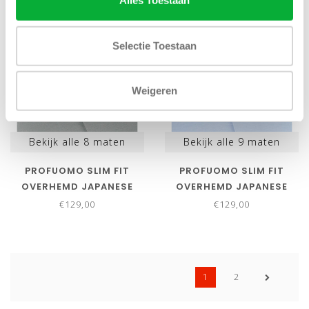
Alles Toestaan
NIEUW
NIEUW
Selectie Toestaan
Weigeren
Bekijk alle
8
maten
Bekijk alle
9
maten
PROFUOMO SLIM FIT
PROFUOMO SLIM FIT
OVERHEMD JAPANESE
OVERHEMD JAPANESE
KNITTED GROEN GREEN
KNITTED LICHTBLAUW
€129,00
€129,00
MET PARELMOER KNOPEN
MET PARELMOER KNOPEN
1
2