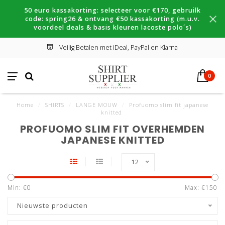
50 euro kassakorting: selecteer voor €170, gebruilk
code: spring26 & ontvang €50 kassakorting (m.u.v.
voordeel deals & basis kleuren lacoste polo´s)
Veilig Betalen met iDeal, PayPal en Klarna
0
Home
/
SHIRTS
/
LANGE MOUW
/
Profuomo slim fit japanese
knitted
PROFUOMO SLIM FIT OVERHEMDEN
JAPANESE KNITTED
12
Min: €
0
Max: €
150
Nieuwste producten