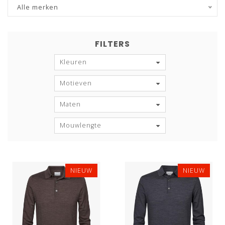
Alle merken
FILTERS
Kleuren
Motieven
Maten
Mouwlengte
NIEUW
NIEUW