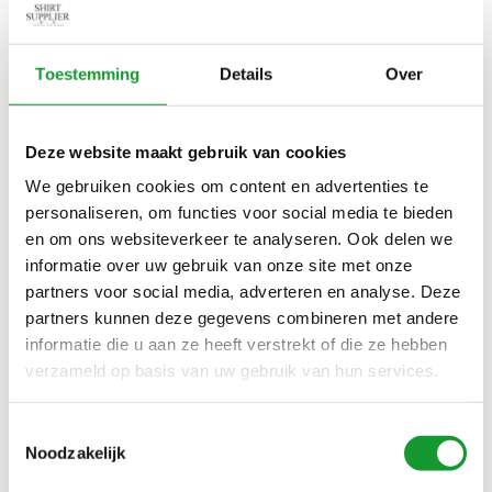
PROFUOMO HEREN POLO
PROFUOMO HEREN POLO
LANGE MOUW MID GREEN
LANGE MOUW ZWART
Toestemming
Details
Over
MELANGE MERINO WOL
MERINO WOL
€99,00
€99,00
Deze website maakt gebruik van cookies
We gebruiken cookies om content en advertenties te
NIEUW
personaliseren, om functies voor social media te bieden
en om ons websiteverkeer te analyseren. Ook delen we
informatie over uw gebruik van onze site met onze
partners voor social media, adverteren en analyse. Deze
partners kunnen deze gegevens combineren met andere
informatie die u aan ze heeft verstrekt of die ze hebben
verzameld op basis van uw gebruik van hun services.
Bekijk alle
3
maten
Toestemmingsselectie
PROFUOMO HEREN POLO
Noodzakelijk
LANGE MOUW