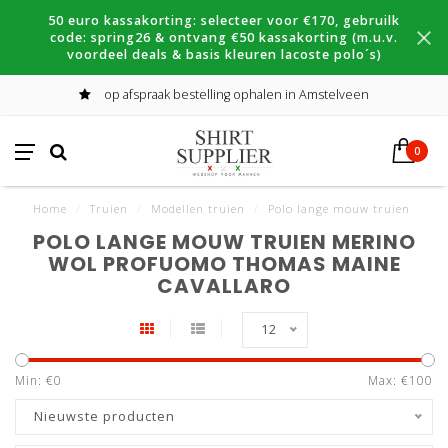
50 euro kassakorting: selecteer voor €170, gebruilk
code: spring26 & ontvang €50 kassakorting (m.u.v.
voordeel deals & basis kleuren lacoste polo´s)
op afspraak bestelling ophalen in Amstelveen
0
Home
/
Truien
/
Modellen truien
/
Polo lange mouw truien
POLO LANGE MOUW TRUIEN MERINO
WOL PROFUOMO THOMAS MAINE
CAVALLARO
12
Min: €
0
Max: €
100
Nieuwste producten