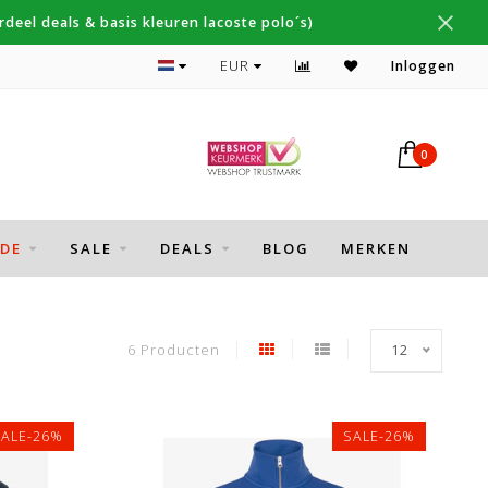
deel deals & basis kleuren lacoste polo´s)
Topmerken Gant, NZA, Fred Perry
EUR
Inloggen
0
DE
SALE
DEALS
BLOG
MERKEN
6 Producten
12
SALE-26%
SALE-26%