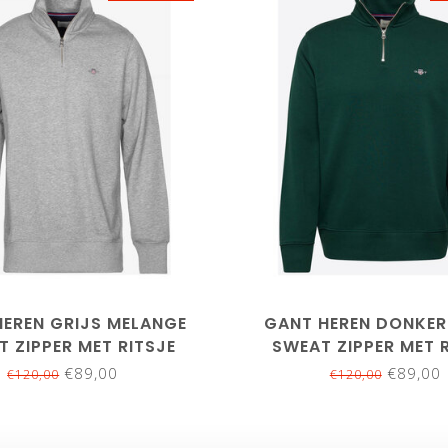
XL
XXL
3XL
4XL
5XL
M
L
XL
3XL
4X
HEREN GRIJS MELANGE
GANT HEREN DONKE
 ZIPPER MET RITSJE
SWEAT ZIPPER MET 
€89,00
€89,00
€120,00
€120,00