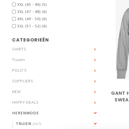
XXL (45 - 46)
(5)
3XL (47 - 48)
(6)
4XL (49 - 50)
(6)
5XL (51 - 52)
(6)
CATEGORIEËN
SHIRTS
Truien
M
L
POLO'S
SUPPLIERS
NEW
GANT 
SWEAT
HAPPY DEALS
HERENMODE
TRUIEN
(567)