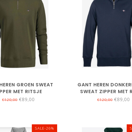
XL
XXL
3XL
4XL
S
M
L
XL
XXL
5XL
4XL
5XL
HEREN GROEN SWEAT
GANT HEREN DONKE
IPPER MET RITSJE
SWEAT ZIPPER MET 
€89,00
€89,00
€120,00
€120,00
SALE-26%