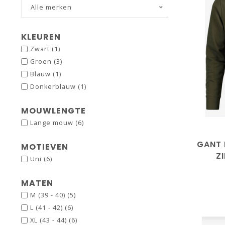
Alle merken
KLEUREN
Zwart
(1)
Groen
(3)
Blauw
(1)
Donkerblauw
(1)
M
L
MOUWLENGTE
Lange mouw
(6)
GANT 
MOTIEVEN
Z
Uni
(6)
MATEN
M (39 - 40)
(5)
L (41 - 42)
(6)
XL (43 - 44)
(6)