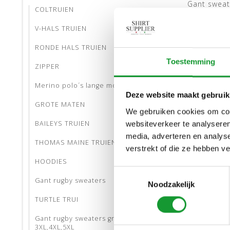
Gant sweate
COLTRUIEN
melange, k
V-HALS TRUIEN
RONDE HALS TRUIEN
Toestemming
ZIPPER
Merino polo´s lange mouw
Deze website maakt gebruik
GROTE MATEN
We gebruiken cookies om cont
BAILEYS TRUIEN
websiteverkeer te analyseren
media, adverteren en analys
THOMAS MAINE TRUIEN
verstrekt of die ze hebben v
HOODIES
Toestemmingsselectie
Gant rugby sweaters
Noodzakelijk
TURTLE TRUI
Gant rugby sweaters grote maten
3XL,4XL,5XL