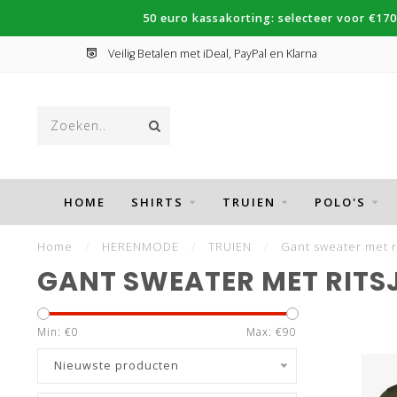
50 euro kassakorting: selecteer voor €170
Veilig Betalen met iDeal, PayPal en Klarna
HOME
SHIRTS
TRUIEN
POLO'S
Home
/
HERENMODE
/
TRUIEN
/
Gant sweater met r
GANT SWEATER MET RITS
Min: €
0
Max: €
90
Nieuwste producten