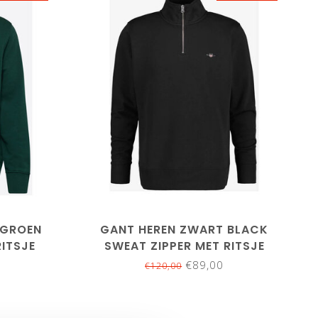
L
5XL
L
XL
XXL
3XL
5XL
RGROEN
GANT HEREN ZWART BLACK
RITSJE
SWEAT ZIPPER MET RITSJE
€89,00
€120,00