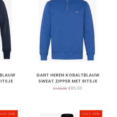
3XL
L
3XL
4XL
5XL
RBLAUW
GANT HEREN KOBALTBLAUW
RITSJE
SWEAT ZIPPER MET RITSJE
€89,00
€120,00
SALE-26%
SALE-26%