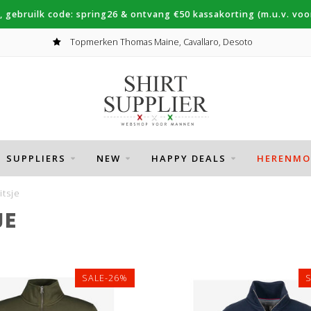
, gebruilk code: spring26 & ontvang €50 kassakorting (m.u.v. voor
Topmerken Thomas Maine, Cavallaro, Desoto
SUPPLIERS
NEW
HAPPY DEALS
HERENMO
itsje
JE
SALE-26%