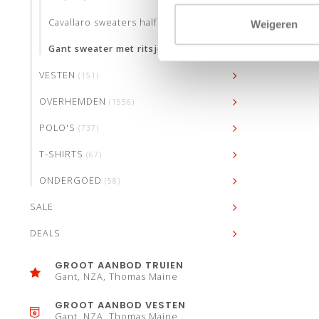
Cavallaro sweaters half zip
Weigeren
Gant sweater met ritsje
VESTEN
(151)
OVERHEMDEN
(1556)
POLO'S
(737)
T-SHIRTS
(67)
ONDERGOED
(58)
SALE
DEALS
GROOT AANBOD TRUIEN
Gant, NZA, Thomas Maine
GROOT AANBOD VESTEN
Gant, NZA, Thomas Maine