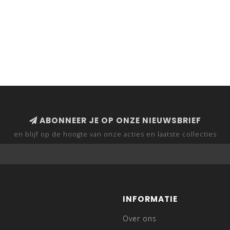
ABONNEER JE OP ONZE NIEUWSBRIEF
en blijf op de hoogte van onze acties en laatste collecties
INFORMATIE
Over ons