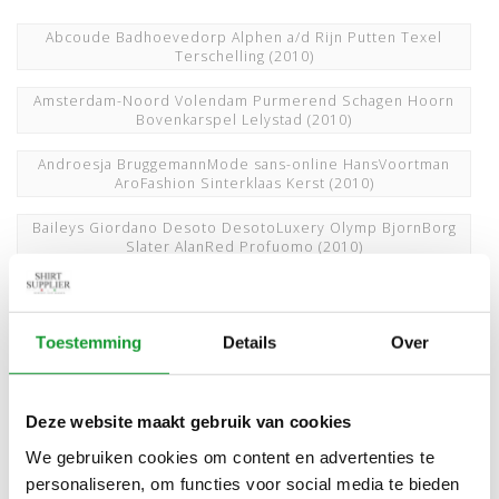
Abcoude Badhoevedorp Alphen a/d Rijn Putten Texel
Terschelling
(2010)
Amsterdam-Noord Volendam Purmerend Schagen Hoorn
Bovenkarspel Lelystad
(2010)
Androesja BruggemannMode sans-online HansVoortman
AroFashion Sinterklaas Kerst
(2010)
Baileys Giordano Desoto DesotoLuxery Olymp BjornBorg
Slater AlanRed Profuomo
(2010)
Bleiswijk Pijnacker Zoetermeer Spijkenisse
BerkelRodenrijs Bergschenhoek Geldermalsen
(2010)
Toestemming
Details
Over
Buitenveldert Amsterdam Oud-Zuid Amstelveen Bergen
Alkmaar
(2010)
Den Bosch Vught Veghel Roermond Venlo Maastricht
Deze website maakt gebruik van cookies
Eindhoven Nistelrode Breda Tilburg Oosterhout
Udenhout Bavel Dongen
(2033)
We gebruiken cookies om content en advertenties te
personaliseren, om functies voor social media te bieden