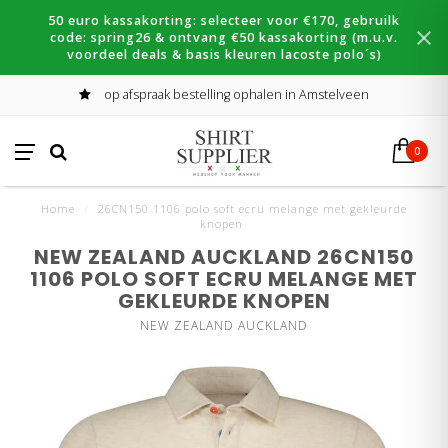
50 euro kassakorting: selecteer voor €170, gebruilk
code: spring26 & ontvang €50 kassakorting (m.u.v.
voordeel deals & basis kleuren lacoste polo´s)
op afspraak bestelling ophalen in Amstelveen
0
Home
/
26CN150 1106 polo soft ecru melange met gekleurde
knopen
NEW ZEALAND AUCKLAND 26CN150
1106 POLO SOFT ECRU MELANGE MET
GEKLEURDE KNOPEN
NEW ZEALAND AUCKLAND