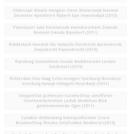
Oldenzaal Almelo Hengelo Oene Winterswijk Nuenen
Deventer Apeldoorn Nijkerk Epe Veenendaal
(2010)
PlutoSport Sale herenmode Hemdvoorhem Zalando
Bomont Omoda Bijenkorf
(2011)
Ridderkerk Hendrik Ido Ambacht Dordrecht Barendrecht
Zwijndrecht Papendrecht
(2010)
Rijnsburg Sassenheim Gouda Waddinxveen Leiden
Zandvoort
(2010)
Rotterdam Den Haag Scheveningen Ypenburg Nootdorp
Voorburg Katwijk Hillegom Noordwijk
(2051)
SteppinOut JacHensen SocietyShop vanUffelen
Overhemdenonline Ledub Modehuis Blok
gentlemenmode Oger
(2011)
Suitable Wildenberg mikesjustformen Score
BosmenShop Rinsma OnlyforMen BenBorst
(2010)