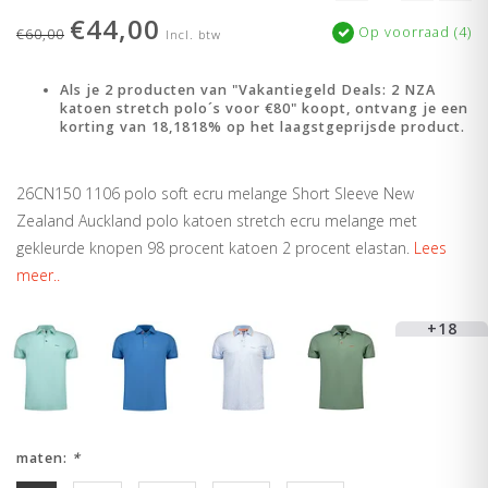
€44,00
Op voorraad (4)
€60,00
Incl. btw
Als je 2 producten van "Vakantiegeld Deals: 2 NZA
katoen stretch polo´s voor €80" koopt, ontvang je een
korting van 18,1818% op het laagstgeprijsde product.
26CN150 1106 polo soft ecru melange Short Sleeve New
Zealand Auckland polo katoen stretch ecru melange met
gekleurde knopen 98 procent katoen 2 procent elastan.
Lees
meer..
+18
maten:
*