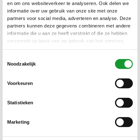
Den Helder Gorredijk Franeker Sneek Lemmer Drachten
en om ons websiteverkeer te analyseren. Ook delen we
Leeuwarden Haren Dronrijp
(2010)
informatie over uw gebruik van onze site met onze
partners voor social media, adverteren en analyse. Deze
Enter Amersfoort Nijmegen Arnhem Doesburg Tiel
Sliedrecht Oud-Beijerland
(2010)
partners kunnen deze gegevens combineren met andere
informatie die u aan ze heeft verstrekt of die ze hebben
Fred Perry Gant Lacoste Cavallaro NZA Thomas Maine
verzameld op basis van uw gebruik van hun services.
John Miller Ledub R2 OlympSignature
(2010)
Friesland Heerenveen Groningen Zeeland Flevoland
Toestemmingsselectie
Drenthe Overijssel Gelderland
(2010)
Noodzakelijk
Goes Middelburg Vlissingen Domburg Zierikzee Renesse
Terneuzen
(2035)
Voorkeuren
Groningen Enschede Wilp Borne Rijssen Hardenberg
Haaksbergen Doetinchem Zwolle Voorthuizen
(2010)
Statistieken
Heemskerk Beverwijk Zaandam Zaanstad Castricum
Zaanstad Heerhugowaard
(2010)
Marketing
Hellevoetsluis Krimpen a/d IJssel Capelle a/d IJssel
Schiedam
(2010)