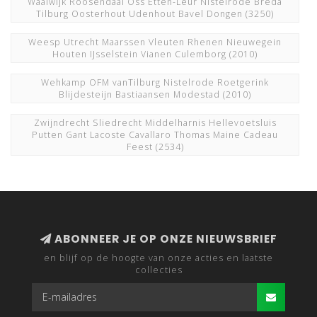
Waalwijk Roosendaal Oss Etten-Leur Nistelrode Breda
Tilburg Oosterhout Udenhout Bavel Dongen
(3250)
Weesp Utrecht Maarssen Vleuten Rhenen Nieuwegein
Houten IJsselstein Vianen Culemborg
(2010)
Wehkamp OFM vanTilburg Nistelrode Roetgerink
Blijdesteijn Bastiaansen Modestad
(2010)
Zwijndrecht Sliedrecht Middelharnis Hellevoetsluis
Putten Gant Lacoste Cavallaro Thomas Maine Cadeau
Feest
(2534)
ABONNEER JE OP ONZE NIEUWSBRIEF
en blijf op de hoogte van onze acties en laatste
collecties