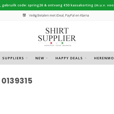
, gebruilk code: spring26 & ontvang €50 kassakorting (m.u.v. voor
Veilig Betalen met iDeal, PayPal en Klarna
SUPPLIERS
NEW
HAPPY DEALS
HERENMO
0139315