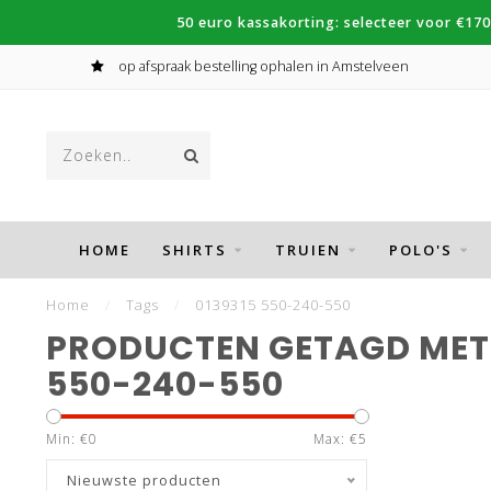
50 euro kassakorting: selecteer voor €170
op afspraak bestelling ophalen in Amstelveen
HOME
SHIRTS
TRUIEN
POLO'S
Home
/
Tags
/
0139315 550-240-550
PRODUCTEN GETAGD MET 
550-240-550
Min: €
0
Max: €
5
Nieuwste producten