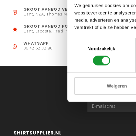
We gebruiken cookies om cont
GROOT AANBOD VESTEN
websiteverkeer te analyseren
Gant, NZA, Thomas Maine
media, adverteren en analys
GROOT AANBOD POLO´S
verstrekt of die ze hebben v
Gant, Lacoste, Fred Perry
Toestemmingsselectie
WHATSAPP
06 42 52 32 80
Noodzakelijk
Weigeren
SHIRTSUPPLIER.NL