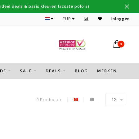
deel deals & basis kleuren lacoste polo´s)
Topmerken Thomas Maine, Cavallaro, Desoto
EUR
Inloggen
0
DE
SALE
DEALS
BLOG
MERKEN
0 Producten
12