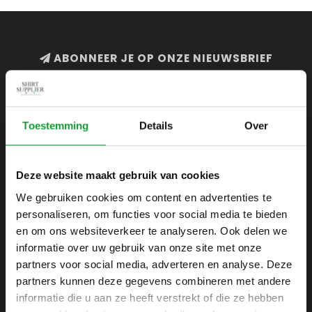
ABONNEER JE OP ONZE NIEUWSBRIEF
en blijf op de hoogte van onze acties en laatste
collecties
Toestemming
Details
Over
Deze website maakt gebruik van cookies
SHIRTSUPPLIER.NL
We gebruiken cookies om content en advertenties te
Webshop voor mannen
personaliseren, om functies voor social media te bieden
Zijlijnstraat 24
en om ons websiteverkeer te analyseren. Ook delen we
1433 DC
informatie over uw gebruik van onze site met onze
Kudelstaart
partners voor social media, adverteren en analyse. Deze
partners kunnen deze gegevens combineren met andere
+31 6 42 52 32 80
informatie die u aan ze heeft verstrekt of die ze hebben