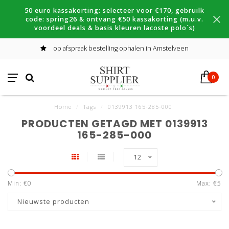
50 euro kassakorting: selecteer voor €170, gebruilk
code: spring26 & ontvang €50 kassakorting (m.u.v.
voordeel deals & basis kleuren lacoste polo´s)
op afspraak bestelling ophalen in Amstelveen
0
Home
/
Tags
/
0139913 165-285-000
PRODUCTEN GETAGD MET 0139913
165-285-000
12
Min: €
0
Max: €
5
Nieuwste producten