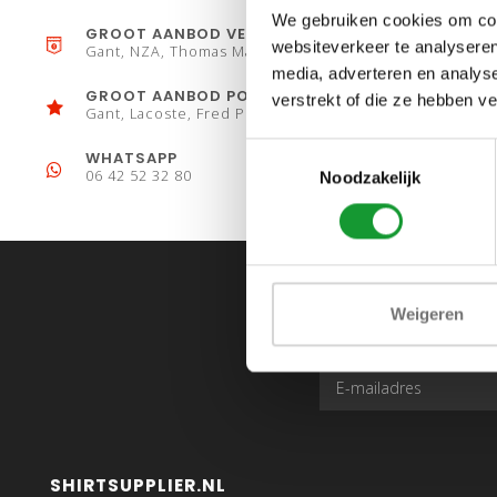
We gebruiken cookies om cont
GROOT AANBOD VESTEN
websiteverkeer te analyseren
Gant, NZA, Thomas Maine
media, adverteren en analys
GROOT AANBOD POLO´S
verstrekt of die ze hebben v
Gant, Lacoste, Fred Perry
Toestemmingsselectie
WHATSAPP
06 42 52 32 80
Noodzakelijk
Weigeren
SHIRTSUPPLIER.NL