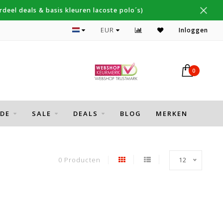
deel deals & basis kleuren lacoste polo´s)
Topmerken Thomas Maine, Cavallaro, Desoto
EUR
Inloggen
0
DE
SALE
DEALS
BLOG
MERKEN
0 Producten
12