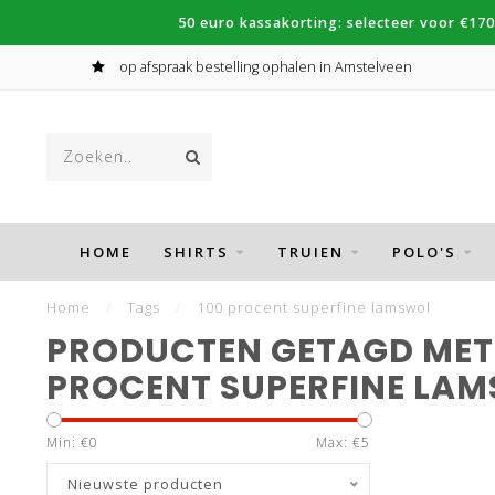
50 euro kassakorting: selecteer voor €170
op afspraak bestelling ophalen in Amstelveen
HOME
SHIRTS
TRUIEN
POLO'S
Home
/
Tags
/
100 procent superfine lamswol
PRODUCTEN GETAGD MET 
PROCENT SUPERFINE LA
Min: €
0
Max: €
5
Nieuwste producten