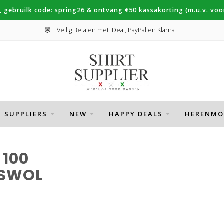
, gebruilk code: spring26 & ontvang €50 kassakorting (m.u.v. voor
Veilig Betalen met iDeal, PayPal en Klarna
SUPPLIERS
NEW
HAPPY DEALS
HERENMO
100
MSWOL