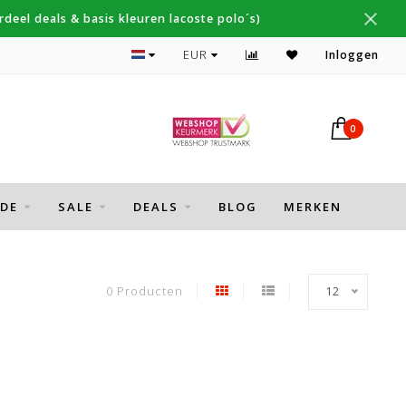
deel deals & basis kleuren lacoste polo´s)
Topmerken Thomas Maine, Cavallaro, Desoto
EUR
Inloggen
0
DE
SALE
DEALS
BLOG
MERKEN
0 Producten
12