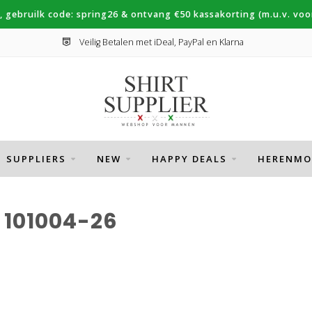
, gebruilk code: spring26 & ontvang €50 kassakorting (m.u.v. voor
Veilig Betalen met iDeal, PayPal en Klarna
SUPPLIERS
NEW
HAPPY DEALS
HERENMO
101004-26