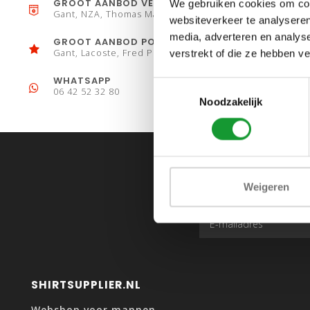
GROOT AANBOD VESTEN
We gebruiken cookies om cont
Gant, NZA, Thomas Maine
websiteverkeer te analyseren
media, adverteren en analys
GROOT AANBOD POLO´S
Gant, Lacoste, Fred Perry
verstrekt of die ze hebben v
WHATSAPP
Toestemmingsselectie
06 42 52 32 80
Noodzakelijk
Weigeren
SHIRTSUPPLIER.NL
Webshop voor mannen