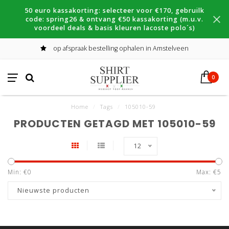
50 euro kassakorting: selecteer voor €170, gebruilk
code: spring26 & ontvang €50 kassakorting (m.u.v.
voordeel deals & basis kleuren lacoste polo´s)
op afspraak bestelling ophalen in Amstelveen
0
Home
/
Tags
/
105010-59
PRODUCTEN GETAGD MET 105010-59
12
Min: €
0
Max: €
5
Nieuwste producten