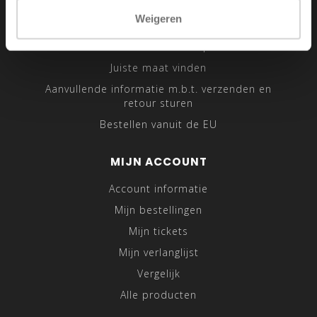
Sitemap
Weigeren
Traveling Tailor
Was- en Behandeltips
Juiste maat vinden
Aanvullende informatie m.b.t. verzenden en
retour sturen
Bestellen vanuit de EU
MIJN ACCOUNT
Account informatie
Mijn bestellingen
Mijn tickets
Mijn verlanglijst
Vergelijk
Alle producten