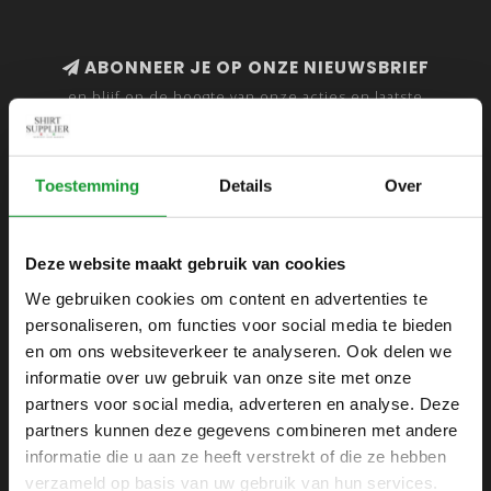
ABONNEER JE OP ONZE NIEUWSBRIEF
en blijf op de hoogte van onze acties en laatste
collecties
Toestemming
Details
Over
SHIRTSUPPLIER.NL
Deze website maakt gebruik van cookies
Webshop voor mannen
We gebruiken cookies om content en advertenties te
personaliseren, om functies voor social media te bieden
Zijlijnstraat 24
en om ons websiteverkeer te analyseren. Ook delen we
1433 DC
informatie over uw gebruik van onze site met onze
Kudelstaart
partners voor social media, adverteren en analyse. Deze
partners kunnen deze gegevens combineren met andere
+31 6 42 52 32 80
informatie die u aan ze heeft verstrekt of die ze hebben
+31 6 42 52 32 80
verzameld op basis van uw gebruik van hun services.