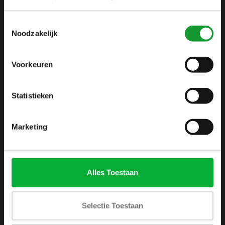
info@shirtsupplier.nl
Toestemmingsselectie
Noodzakelijk
Voorkeuren
Statistieken
INFORMATIE
Over ons
Marketing
Algemene voorwaarden
Disclaimer
Privacy Policy
Alles Toestaan
Betaalmethoden
Verzenden & retourneren
Selectie Toestaan
Klantenservice