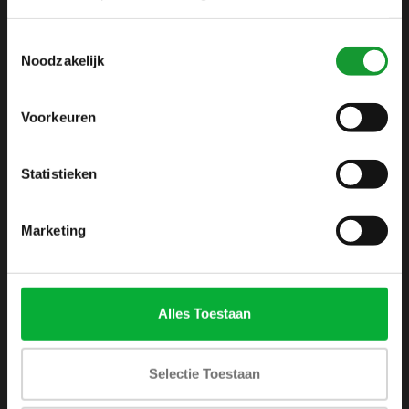
info@shirtsupplier.nl
Toestemmingsselectie
Noodzakelijk
Voorkeuren
Statistieken
INFORMATIE
Over ons
Marketing
Algemene voorwaarden
Disclaimer
Privacy Policy
Alles Toestaan
Betaalmethoden
Verzenden & retourneren
Selectie Toestaan
Klantenservice