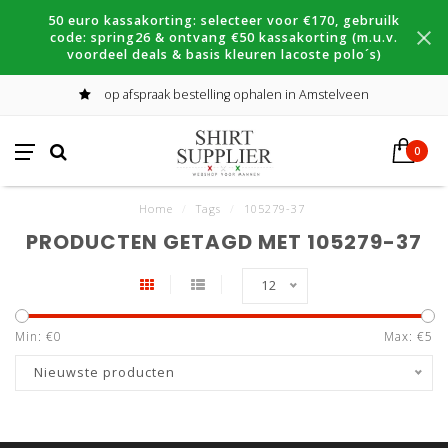
50 euro kassakorting: selecteer voor €170, gebruilk
code: spring26 & ontvang €50 kassakorting (m.u.v.
voordeel deals & basis kleuren lacoste polo´s)
op afspraak bestelling ophalen in Amstelveen
0
Home
/
Tags
/
105279-37
PRODUCTEN GETAGD MET 105279-37
12
Min: €
0
Max: €
5
Nieuwste producten