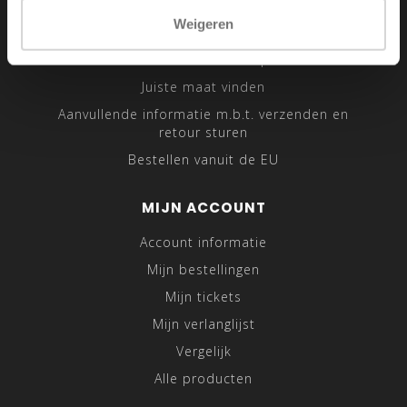
Sitemap
Weigeren
Traveling Tailor
Was- en Behandeltips
Juiste maat vinden
Aanvullende informatie m.b.t. verzenden en
retour sturen
Bestellen vanuit de EU
MIJN ACCOUNT
Account informatie
Mijn bestellingen
Mijn tickets
Mijn verlanglijst
Vergelijk
Alle producten