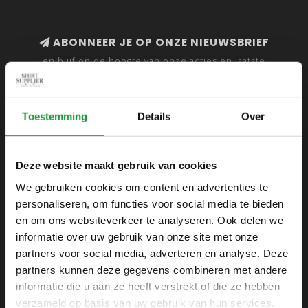
ABONNEER JE OP ONZE NIEUWSBRIEF
en blijf op de hoogte van onze acties en laatste
collecties
Toestemming
Details
Over
SHIRTSUPPLIER.NL
Deze website maakt gebruik van cookies
Webshop voor mannen
We gebruiken cookies om content en advertenties te
personaliseren, om functies voor social media te bieden
Zijlijnstraat 24
en om ons websiteverkeer te analyseren. Ook delen we
1433 DC
informatie over uw gebruik van onze site met onze
Kudelstaart
partners voor social media, adverteren en analyse. Deze
partners kunnen deze gegevens combineren met andere
+31 6 42 52 32 80
informatie die u aan ze heeft verstrekt of die ze hebben
+31 6 42 52 32 80
verzameld op basis van uw gebruik van hun services.