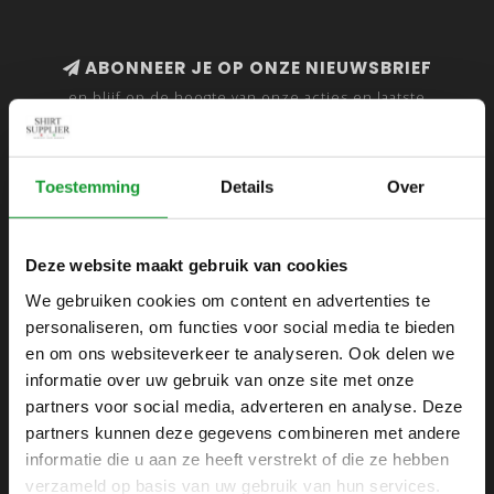
ABONNEER JE OP ONZE NIEUWSBRIEF
en blijf op de hoogte van onze acties en laatste
collecties
Toestemming
Details
Over
SHIRTSUPPLIER.NL
Deze website maakt gebruik van cookies
Webshop voor mannen
We gebruiken cookies om content en advertenties te
personaliseren, om functies voor social media te bieden
Zijlijnstraat 24
en om ons websiteverkeer te analyseren. Ook delen we
1433 DC
informatie over uw gebruik van onze site met onze
Kudelstaart
partners voor social media, adverteren en analyse. Deze
partners kunnen deze gegevens combineren met andere
+31 6 42 52 32 80
informatie die u aan ze heeft verstrekt of die ze hebben
+31 6 42 52 32 80
verzameld op basis van uw gebruik van hun services.