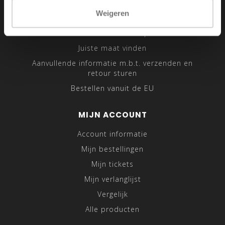
Sitemap
Weigeren
Traveling Tailor
Was- en Behandeltips
Juiste maat vinden
Aanvullende informatie m.b.t. verzenden en
retour sturen
Bestellen vanuit de EU
MIJN ACCOUNT
Account informatie
Mijn bestellingen
Mijn tickets
Mijn verlanglijst
Vergelijk
Alle producten