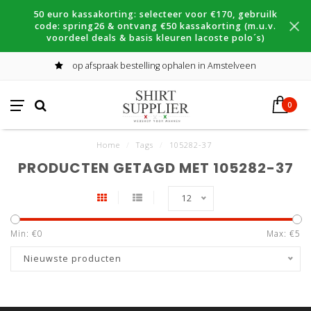
50 euro kassakorting: selecteer voor €170, gebruilk
code: spring26 & ontvang €50 kassakorting (m.u.v.
voordeel deals & basis kleuren lacoste polo´s)
op afspraak bestelling ophalen in Amstelveen
0
Home
/
Tags
/
105282-37
PRODUCTEN GETAGD MET 105282-37
12
Min: €
0
Max: €
5
Nieuwste producten