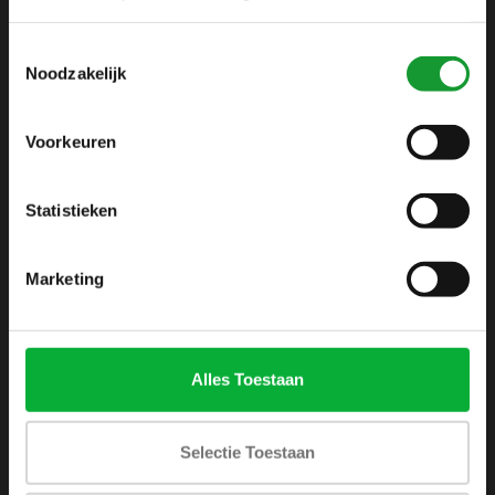
info@shirtsupplier.nl
Toestemmingsselectie
Noodzakelijk
Voorkeuren
Statistieken
INFORMATIE
Over ons
Marketing
Algemene voorwaarden
Disclaimer
Privacy Policy
Alles Toestaan
Betaalmethoden
Verzenden & retourneren
Selectie Toestaan
Klantenservice