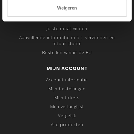
Sitemap
Weigeren
Traveling Tailor
Was- en Behandeltips
Juiste maat vinden
Aanvullende informatie m.b.t. verzenden en
retour sturen
Bestellen vanuit de EU
MIJN ACCOUNT
Account informatie
Mijn bestellingen
Mijn tickets
Mijn verlanglijst
Vergelijk
Alle producten