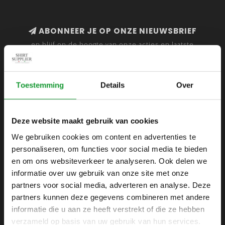
ABONNEER JE OP ONZE NIEUWSBRIEF
en blijf op de hoogte van onze acties en laatste
collecties
Toestemming
Details
Over
SHIRTSUPPLIER.NL
Deze website maakt gebruik van cookies
Webshop voor mannen
We gebruiken cookies om content en advertenties te
personaliseren, om functies voor social media te bieden
Zijlijnstraat 24
en om ons websiteverkeer te analyseren. Ook delen we
1433 DC
informatie over uw gebruik van onze site met onze
Kudelstaart
partners voor social media, adverteren en analyse. Deze
partners kunnen deze gegevens combineren met andere
+31 6 42 52 32 80
informatie die u aan ze heeft verstrekt of die ze hebben
+31 6 42 52 32 80
verzameld op basis van uw gebruik van hun services.