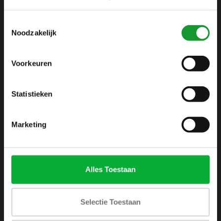
info@shirtsupplier.nl
Toestemmingsselectie
Noodzakelijk
Voorkeuren
Statistieken
INFORMATIE
Over ons
Marketing
Algemene voorwaarden
Disclaimer
Privacy Policy
Alles Toestaan
Betaalmethoden
Verzenden & retourneren
Selectie Toestaan
Klantenservice