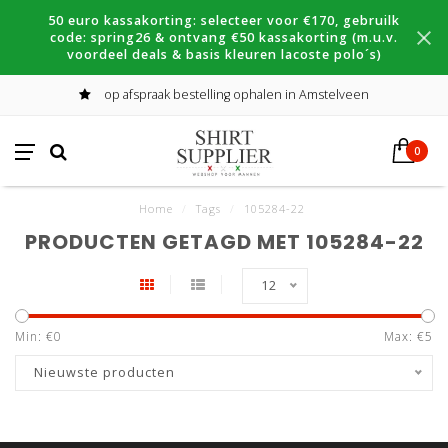
50 euro kassakorting: selecteer voor €170, gebruilk
code: spring26 & ontvang €50 kassakorting (m.u.v.
voordeel deals & basis kleuren lacoste polo´s)
op afspraak bestelling ophalen in Amstelveen
0
Home
/
Tags
/
105284-22
PRODUCTEN GETAGD MET 105284-22
12
Min: €
0
Max: €
5
Nieuwste producten