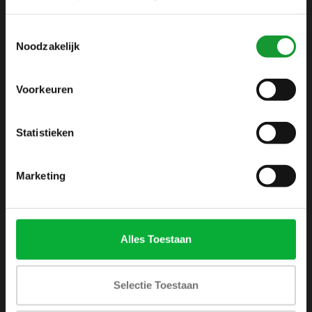
info@shirtsupplier.nl
Toestemmingsselectie
Noodzakelijk
Voorkeuren
Statistieken
INFORMATIE
Over ons
Marketing
Algemene voorwaarden
Disclaimer
Privacy Policy
Alles Toestaan
Betaalmethoden
Verzenden & retourneren
Selectie Toestaan
Klantenservice