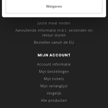
Sitemap
Weigeren
Traveling Tailor
Was- en Behandeltips
Juiste maat vinden
Aanvullende informatie m.b.t. verzenden en
retour sturen
Bestellen vanuit de EU
MIJN ACCOUNT
Account informatie
Mijn bestellingen
Mijn tickets
Mijn verlanglijst
Vergelijk
Alle producten