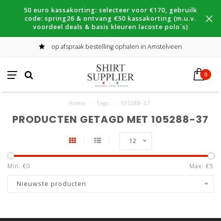
50 euro kassakorting: selecteer voor €170, gebruilk
code: spring26 & ontvang €50 kassakorting (m.u.v.
voordeel deals & basis kleuren lacoste polo´s)
op afspraak bestelling ophalen in Amstelveen
0
Home
/
Tags
/
105288-37
PRODUCTEN GETAGD MET 105288-37
12
Min: €
0
Max: €
5
Nieuwste producten