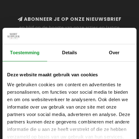
ABONNEER JE OP ONZE NIEUWSBRIEF
en blijf op de hoogte van onze acties en laatste
collecties
Toestemming
Details
Over
SHIRTSUPPLIER.NL
Deze website maakt gebruik van cookies
Webshop voor mannen
We gebruiken cookies om content en advertenties te
personaliseren, om functies voor social media te bieden
Zijlijnstraat 24
en om ons websiteverkeer te analyseren. Ook delen we
1433 DC
informatie over uw gebruik van onze site met onze
Kudelstaart
partners voor social media, adverteren en analyse. Deze
partners kunnen deze gegevens combineren met andere
+31 6 42 52 32 80
informatie die u aan ze heeft verstrekt of die ze hebben
+31 6 42 52 32 80
verzameld op basis van uw gebruik van hun services.