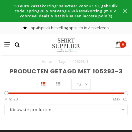
50 euro kassakorting: selecteer voor €170, gebruilk
code: spring26 & ontvang €50 kassakorting (m.u.v.
voordeel deals & basis kleuren lacoste polo´s)
op afspraak bestelling ophalen in Amstelveen
0
Home
/
Tags
/
105293-3
PRODUCTEN GETAGD MET 105293-3
12
Min: €
0
Max: €
5
Nieuwste producten