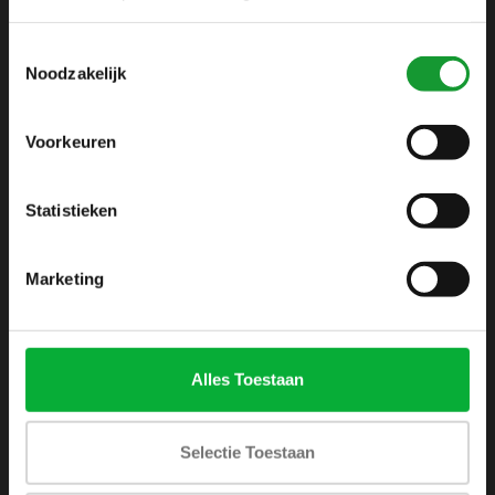
info@shirtsupplier.nl
Toestemmingsselectie
Noodzakelijk
Voorkeuren
Statistieken
INFORMATIE
Over ons
Marketing
Algemene voorwaarden
Disclaimer
Privacy Policy
Alles Toestaan
Betaalmethoden
Verzenden & retourneren
Selectie Toestaan
Klantenservice