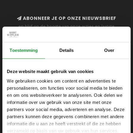
ABONNEER JE OP ONZE NIEUWSBRIEF
en blijf op de hoogte van onze acties en laatste
collecties
Toestemming
Details
Over
SHIRTSUPPLIER.NL
Deze website maakt gebruik van cookies
Webshop voor mannen
We gebruiken cookies om content en advertenties te
personaliseren, om functies voor social media te bieden
Zijlijnstraat 24
en om ons websiteverkeer te analyseren. Ook delen we
1433 DC
informatie over uw gebruik van onze site met onze
Kudelstaart
partners voor social media, adverteren en analyse. Deze
partners kunnen deze gegevens combineren met andere
+31 6 42 52 32 80
informatie die u aan ze heeft verstrekt of die ze hebben
+31 6 42 52 32 80
verzameld op basis van uw gebruik van hun services.