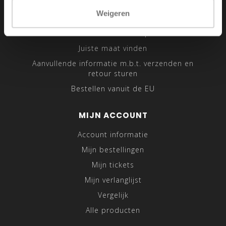
Sitemap
Weigeren
Traveling Tailor
Was- en Behandeltips
Juiste maat vinden
Aanvullende informatie m.b.t. verzenden en
retour sturen
Bestellen vanuit de EU
MIJN ACCOUNT
Account informatie
Mijn bestellingen
Mijn tickets
Mijn verlanglijst
Vergelijk
Alle producten