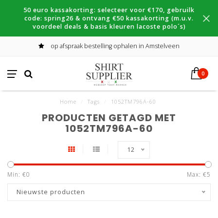
50 euro kassakorting: selecteer voor €170, gebruilk
code: spring26 & ontvang €50 kassakorting (m.u.v.
voordeel deals & basis kleuren lacoste polo´s)
op afspraak bestelling ophalen in Amstelveen
0
Home
/
Tags
/
1052TM796A-60
PRODUCTEN GETAGD MET
1052TM796A-60
12
Min: €
0
Max: €
5
Nieuwste producten