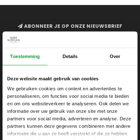
ABONNEER JE OP ONZE NIEUWSBRIEF
en blijf op de hoogte van onze acties en laatste
collecties
Toestemming
Details
Over
Deze website maakt gebruik van cookies
SHIRTSUPPLIER.NL
We gebruiken cookies om content en advertenties te
Webshop voor mannen
personaliseren, om functies voor social media te bieden
Zijlijnstraat 24
en om ons websiteverkeer te analyseren. Ook delen we
1433 DC
informatie over uw gebruik van onze site met onze
Kudelstaart
partners voor social media, adverteren en analyse. Deze
partners kunnen deze gegevens combineren met andere
+31 6 42 52 32 80
informatie die u aan ze heeft verstrekt of die ze hebben