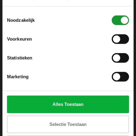
info@shirtsupplier.nl
Toestemmingsselectie
Noodzakelijk
Voorkeuren
Statistieken
INFORMATIE
Over ons
Marketing
Algemene voorwaarden
Disclaimer
Privacy Policy
Alles Toestaan
Betaalmethoden
Verzenden & retourneren
Selectie Toestaan
Klantenservice