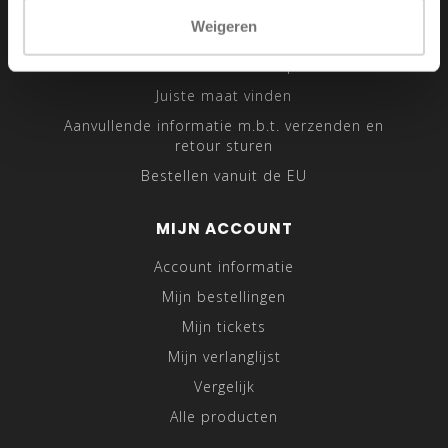
Sitemap
Weigeren
Traveling Tailor
Was- en Behandeltips
Juiste maat vinden
Aanvullende informatie m.b.t. verzenden en
retour sturen
Bestellen vanuit de EU
MIJN ACCOUNT
Account informatie
Mijn bestellingen
Mijn tickets
Mijn verlanglijst
Vergelijk
Alle producten