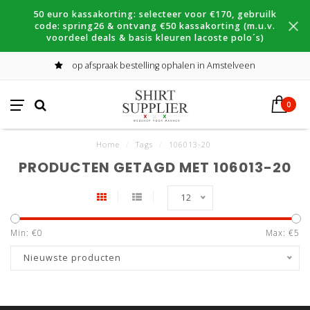
50 euro kassakorting: selecteer voor €170, gebruilk
code: spring26 & ontvang €50 kassakorting (m.u.v.
voordeel deals & basis kleuren lacoste polo´s)
op afspraak bestelling ophalen in Amstelveen
0
Home
/
Tags
/
106013-20
PRODUCTEN GETAGD MET 106013-20
12
Min: €
0
Max: €
5
Nieuwste producten