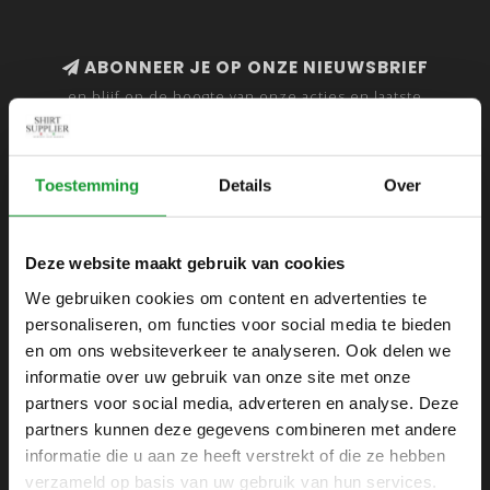
ABONNEER JE OP ONZE NIEUWSBRIEF
en blijf op de hoogte van onze acties en laatste
collecties
Toestemming
Details
Over
SHIRTSUPPLIER.NL
Deze website maakt gebruik van cookies
Webshop voor mannen
We gebruiken cookies om content en advertenties te
personaliseren, om functies voor social media te bieden
Zijlijnstraat 24
en om ons websiteverkeer te analyseren. Ook delen we
1433 DC
informatie over uw gebruik van onze site met onze
Kudelstaart
partners voor social media, adverteren en analyse. Deze
partners kunnen deze gegevens combineren met andere
+31 6 42 52 32 80
informatie die u aan ze heeft verstrekt of die ze hebben
+31 6 42 52 32 80
verzameld op basis van uw gebruik van hun services.