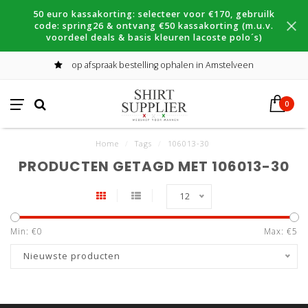
50 euro kassakorting: selecteer voor €170, gebruilk
code: spring26 & ontvang €50 kassakorting (m.u.v.
voordeel deals & basis kleuren lacoste polo´s)
op afspraak bestelling ophalen in Amstelveen
0
Home
/
Tags
/
106013-30
PRODUCTEN GETAGD MET 106013-30
12
Min: €
0
Max: €
5
Nieuwste producten