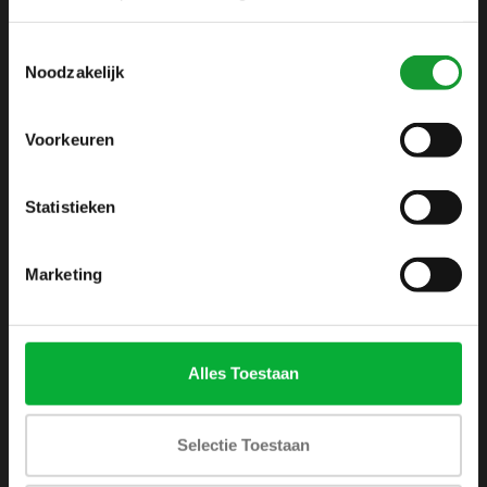
info@shirtsupplier.nl
Toestemmingsselectie
Noodzakelijk
Voorkeuren
Statistieken
INFORMATIE
Over ons
Marketing
Algemene voorwaarden
Disclaimer
Privacy Policy
Alles Toestaan
Betaalmethoden
Verzenden & retourneren
Selectie Toestaan
Klantenservice