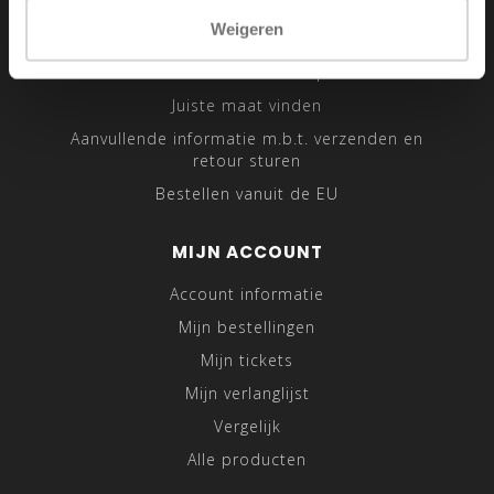
Sitemap
Weigeren
Traveling Tailor
Was- en Behandeltips
Juiste maat vinden
Aanvullende informatie m.b.t. verzenden en
retour sturen
Bestellen vanuit de EU
MIJN ACCOUNT
Account informatie
Mijn bestellingen
Mijn tickets
Mijn verlanglijst
Vergelijk
Alle producten