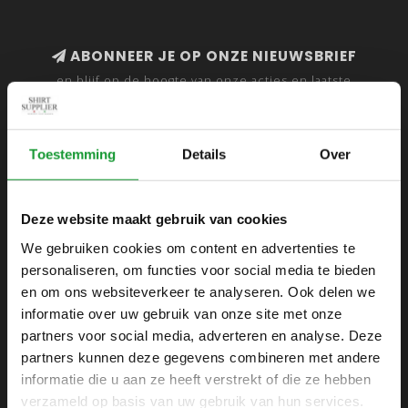
ABONNEER JE OP ONZE NIEUWSBRIEF
en blijf op de hoogte van onze acties en laatste
collecties
Toestemming
Details
Over
SHIRTSUPPLIER.NL
Deze website maakt gebruik van cookies
Webshop voor mannen
We gebruiken cookies om content en advertenties te
personaliseren, om functies voor social media te bieden
Zijlijnstraat 24
en om ons websiteverkeer te analyseren. Ook delen we
1433 DC
informatie over uw gebruik van onze site met onze
Kudelstaart
partners voor social media, adverteren en analyse. Deze
partners kunnen deze gegevens combineren met andere
+31 6 42 52 32 80
informatie die u aan ze heeft verstrekt of die ze hebben
+31 6 42 52 32 80
verzameld op basis van uw gebruik van hun services.