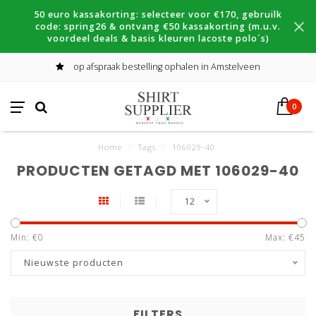
50 euro kassakorting: selecteer voor €170, gebruilk
code: spring26 & ontvang €50 kassakorting (m.u.v.
voordeel deals & basis kleuren lacoste polo´s)
op afspraak bestelling ophalen in Amstelveen
0
Home
/
Tags
/
106029-40
PRODUCTEN GETAGD MET 106029-40
12
Min: €
0
Max: €
45
Nieuwste producten
FILTERS