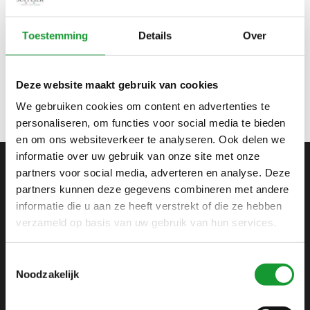
Bekijk alle
4
maten
Toestemming
Details
Over
GRAFISCHE RUIT PRINT
DONKERBLAUW-WIT-
PAARS-BEIGE-ROZE
€45,00
€79,95
Deze website maakt gebruik van cookies
We gebruiken cookies om content en advertenties te
personaliseren, om functies voor social media te bieden
en om ons websiteverkeer te analyseren. Ook delen we
informatie over uw gebruik van onze site met onze
partners voor social media, adverteren en analyse. Deze
ABONNEER JE OP ONZE NIEUWSBRIEF
partners kunnen deze gegevens combineren met andere
informatie die u aan ze heeft verstrekt of die ze hebben
en blijf op de hoogte van onze acties en laatste
collecties
verzameld op basis van uw gebruik van hun services.
Toestemmingsselectie
Noodzakelijk
SHIRTSUPPLIER.NL