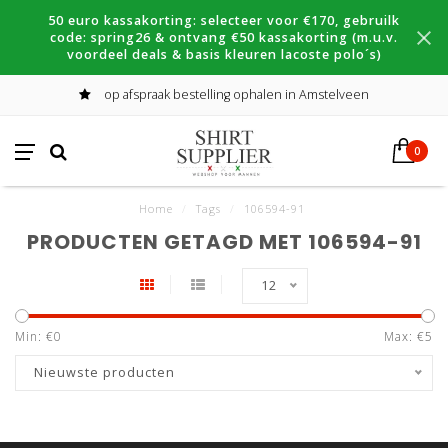
50 euro kassakorting: selecteer voor €170, gebruilk
code: spring26 & ontvang €50 kassakorting (m.u.v.
voordeel deals & basis kleuren lacoste polo´s)
op afspraak bestelling ophalen in Amstelveen
0
Home
/
Tags
/
106594-91
PRODUCTEN GETAGD MET 106594-91
12
Min: €
0
Max: €
5
Nieuwste producten