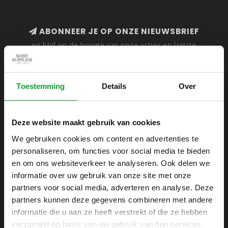
ABONNEER JE OP ONZE NIEUWSBRIEF
en blijf op de hoogte van onze acties en laatste
collecties
Toestemming
Details
Over
SHIRTSUPPLIER.NL
Deze website maakt gebruik van cookies
Webshop voor mannen
We gebruiken cookies om content en advertenties te
personaliseren, om functies voor social media te bieden
Zijlijnstraat 24
en om ons websiteverkeer te analyseren. Ook delen we
1433 DC
informatie over uw gebruik van onze site met onze
Kudelstaart
partners voor social media, adverteren en analyse. Deze
partners kunnen deze gegevens combineren met andere
+31 6 42 52 32 80
informatie die u aan ze heeft verstrekt of die ze hebben
+31 6 42 52 32 80
verzameld op basis van uw gebruik van hun services.