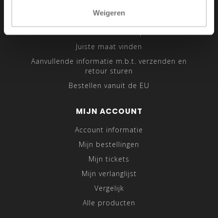
Sitemap
Weigeren
Traveling Tailor
Was- en Behandeltips
Juiste maat vinden
Aanvullende informatie m.b.t. verzenden en
retour sturen
Bestellen vanuit de EU
MIJN ACCOUNT
Account informatie
Mijn bestellingen
Mijn tickets
Mijn verlanglijst
Vergelijk
Alle producten