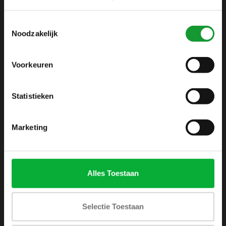
info@shirtsupplier.nl
Toestemmingsselectie
Noodzakelijk
Voorkeuren
Statistieken
INFORMATIE
Over ons
Marketing
Algemene voorwaarden
Disclaimer
Privacy Policy
Alles Toestaan
Betaalmethoden
Verzenden & retourneren
Selectie Toestaan
Klantenservice