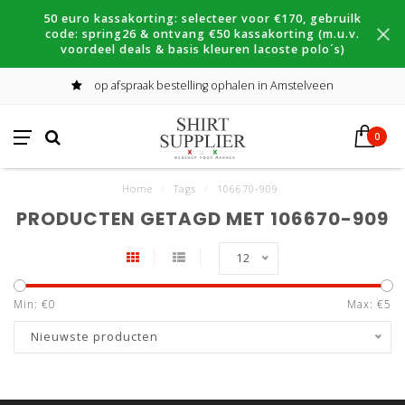
50 euro kassakorting: selecteer voor €170, gebruilk
code: spring26 & ontvang €50 kassakorting (m.u.v.
voordeel deals & basis kleuren lacoste polo´s)
op afspraak bestelling ophalen in Amstelveen
0
Home
/
Tags
/
106670-909
PRODUCTEN GETAGD MET 106670-909
12
Min: €
0
Max: €
5
Nieuwste producten