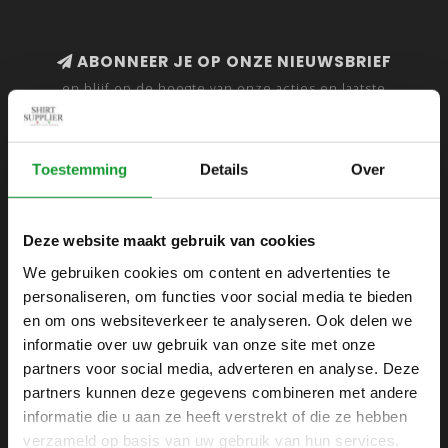
ABONNEER JE OP ONZE NIEUWSBRIEF
en blijf op de hoogte van onze acties en laatste
collecties
Toestemming
Details
Over
SHIRTSUPPLIER.NL
Deze website maakt gebruik van cookies
Webshop voor mannen
We gebruiken cookies om content en advertenties te
personaliseren, om functies voor social media te bieden
Zijlijnstraat 24
en om ons websiteverkeer te analyseren. Ook delen we
1433 DC
informatie over uw gebruik van onze site met onze
Kudelstaart
partners voor social media, adverteren en analyse. Deze
partners kunnen deze gegevens combineren met andere
+31 6 42 52 32 80
informatie die u aan ze heeft verstrekt of die ze hebben
+31 6 42 52 32 80
verzameld op basis van uw gebruik van hun services.