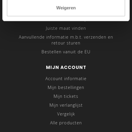
Sitemap
Weigeren
Traveling Tailor
Was- en Behandeltips
Juiste maat vinden
Aanvullende informatie m.b.t. verzenden en
retour sturen
Bestellen vanuit de EU
MIJN ACCOUNT
Account informatie
Mijn bestellingen
Mijn tickets
Mijn verlanglijst
Vergelijk
Alle producten