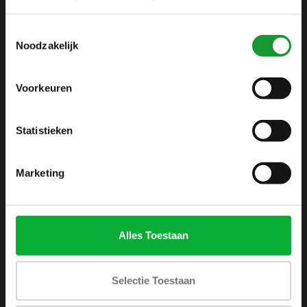
info@shirtsupplier.nl
Toestemmingsselectie
Noodzakelijk
Voorkeuren
Statistieken
INFORMATIE
Over ons
Marketing
Algemene voorwaarden
Disclaimer
Privacy Policy
Alles Toestaan
Betaalmethoden
Verzenden & retourneren
Selectie Toestaan
Klantenservice