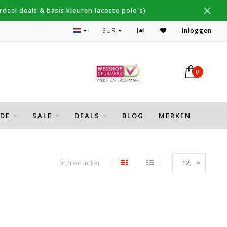
deel deals & basis kleuren lacoste polo´s)
Topmerken Gant, NZA, Fred Perry
EUR
Inloggen
0
DE
SALE
DEALS
BLOG
MERKEN
0 Producten
12