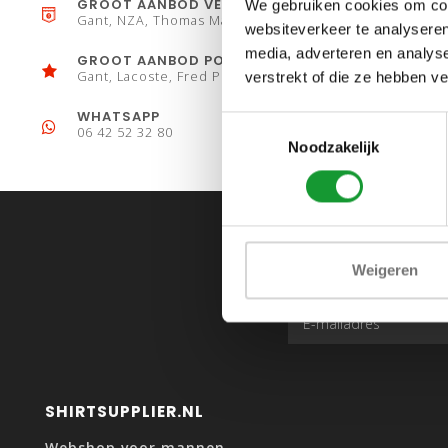
GROOT AANBOD VESTEN
We gebruiken cookies om cont
Gant, NZA, Thomas Maine
websiteverkeer te analyseren
media, adverteren en analys
GROOT AANBOD POLO´S
Gant, Lacoste, Fred Perry
verstrekt of die ze hebben v
WHATSAPP
Toestemmingsselectie
06 42 52 32 80
Noodzakelijk
Weigeren
SHIRTSUPPLIER.NL
Webshop voor mannen