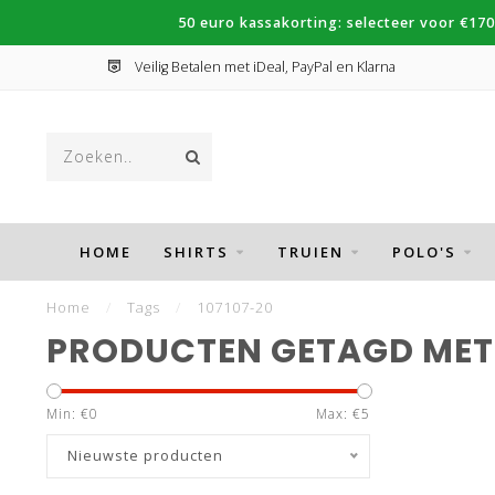
50 euro kassakorting: selecteer voor €170
Veilig Betalen met iDeal, PayPal en Klarna
HOME
SHIRTS
TRUIEN
POLO'S
Home
/
Tags
/
107107-20
PRODUCTEN GETAGD MET 
Min: €
0
Max: €
5
Nieuwste producten