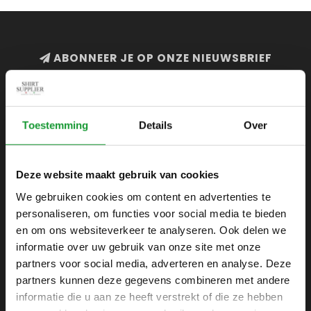
ABONNEER JE OP ONZE NIEUWSBRIEF
en blijf op de hoogte van onze acties en laatste
collecties
Toestemming
Details
Over
Deze website maakt gebruik van cookies
SHIRTSUPPLIER.NL
We gebruiken cookies om content en advertenties te
Webshop voor mannen
personaliseren, om functies voor social media te bieden
Zijlijnstraat 24
en om ons websiteverkeer te analyseren. Ook delen we
1433 DC
informatie over uw gebruik van onze site met onze
Kudelstaart
partners voor social media, adverteren en analyse. Deze
partners kunnen deze gegevens combineren met andere
+31 6 42 52 32 80
informatie die u aan ze heeft verstrekt of die ze hebben