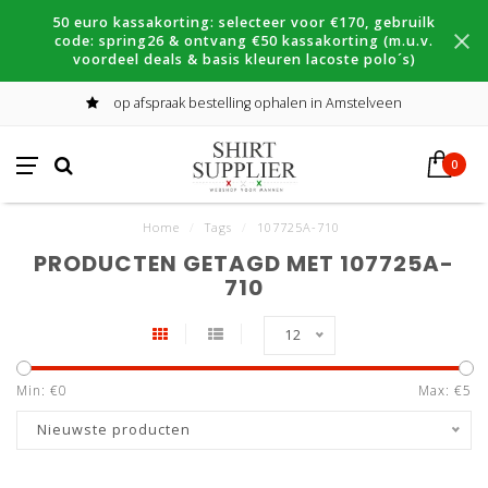
50 euro kassakorting: selecteer voor €170, gebruilk
code: spring26 & ontvang €50 kassakorting (m.u.v.
voordeel deals & basis kleuren lacoste polo´s)
op afspraak bestelling ophalen in Amstelveen
0
Home
/
Tags
/
107725A-710
PRODUCTEN GETAGD MET 107725A-
710
12
Min: €
0
Max: €
5
Nieuwste producten