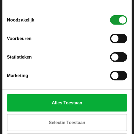
info@shirtsupplier.nl
Toestemmingsselectie
Noodzakelijk
Voorkeuren
Statistieken
INFORMATIE
Over ons
Marketing
Algemene voorwaarden
Disclaimer
Privacy Policy
Alles Toestaan
Betaalmethoden
Verzenden & retourneren
Selectie Toestaan
Klantenservice