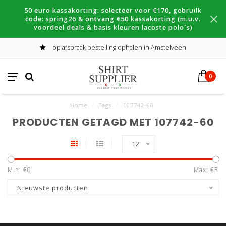
50 euro kassakorting: selecteer voor €170, gebruilk
code: spring26 & ontvang €50 kassakorting (m.u.v.
voordeel deals & basis kleuren lacoste polo´s)
op afspraak bestelling ophalen in Amstelveen
0
Home
/
Tags
/
107742-60
PRODUCTEN GETAGD MET 107742-60
12
Min: €
0
Max: €
5
Nieuwste producten