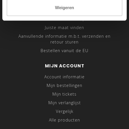
Sitemap
Weigeren
Traveling Tailor
Was- en Behandeltips
Juiste maat vinden
Aanvullende informatie m.b.t. verzenden en
retour sturen
Bestellen vanuit de EU
MIJN ACCOUNT
Account informatie
Mijn bestellingen
Mijn tickets
Mijn verlanglijst
Vergelijk
Alle producten