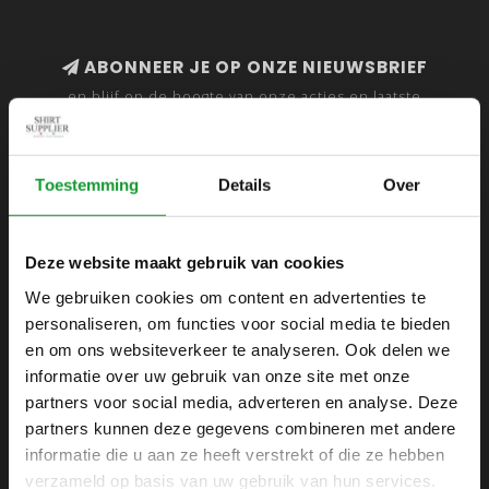
ABONNEER JE OP ONZE NIEUWSBRIEF
en blijf op de hoogte van onze acties en laatste
collecties
Toestemming
Details
Over
SHIRTSUPPLIER.NL
Deze website maakt gebruik van cookies
Webshop voor mannen
We gebruiken cookies om content en advertenties te
personaliseren, om functies voor social media te bieden
Zijlijnstraat 24
en om ons websiteverkeer te analyseren. Ook delen we
1433 DC
informatie over uw gebruik van onze site met onze
Kudelstaart
partners voor social media, adverteren en analyse. Deze
partners kunnen deze gegevens combineren met andere
+31 6 42 52 32 80
informatie die u aan ze heeft verstrekt of die ze hebben
+31 6 42 52 32 80
verzameld op basis van uw gebruik van hun services.