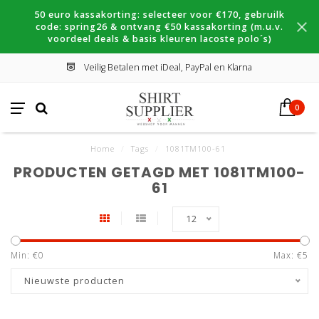
50 euro kassakorting: selecteer voor €170, gebruilk
code: spring26 & ontvang €50 kassakorting (m.u.v.
voordeel deals & basis kleuren lacoste polo´s)
Veilig Betalen met iDeal, PayPal en Klarna
0
Home
/
Tags
/
1081TM100-61
PRODUCTEN GETAGD MET 1081TM100-
61
12
Min: €
0
Max: €
5
Nieuwste producten