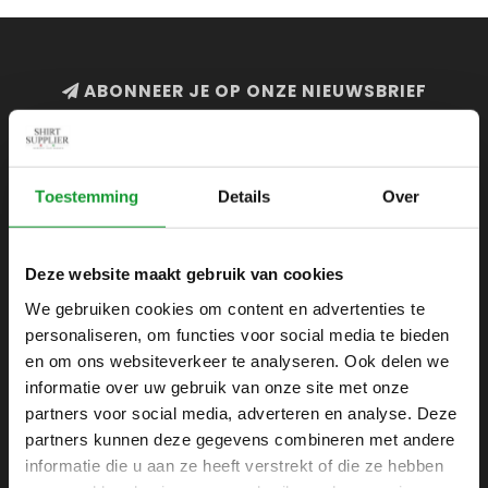
ABONNEER JE OP ONZE NIEUWSBRIEF
en blijf op de hoogte van onze acties en laatste
collecties
Toestemming
Details
Over
Deze website maakt gebruik van cookies
SHIRTSUPPLIER.NL
We gebruiken cookies om content en advertenties te
Webshop voor mannen
personaliseren, om functies voor social media te bieden
Zijlijnstraat 24
en om ons websiteverkeer te analyseren. Ook delen we
1433 DC
informatie over uw gebruik van onze site met onze
Kudelstaart
partners voor social media, adverteren en analyse. Deze
partners kunnen deze gegevens combineren met andere
+31 6 42 52 32 80
informatie die u aan ze heeft verstrekt of die ze hebben