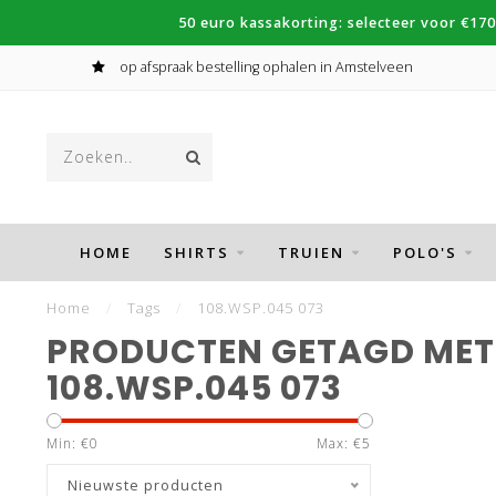
50 euro kassakorting: selecteer voor €170
op afspraak bestelling ophalen in Amstelveen
HOME
SHIRTS
TRUIEN
POLO'S
Home
/
Tags
/
108.WSP.045 073
PRODUCTEN GETAGD MET
108.WSP.045 073
Min: €
0
Max: €
5
Nieuwste producten