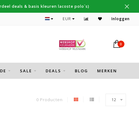
deel deals & basis kleuren lacoste polo´s)
Topmerken Thomas Maine, Cavallaro, Desoto
EUR
Inloggen
0
DE
SALE
DEALS
BLOG
MERKEN
0 Producten
12