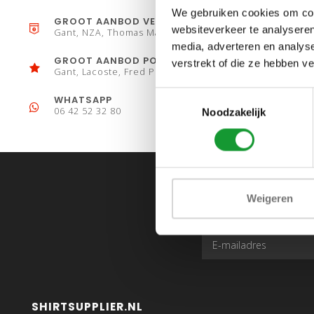
We gebruiken cookies om cont
GROOT AANBOD VESTEN
websiteverkeer te analyseren
Gant, NZA, Thomas Maine
media, adverteren en analys
GROOT AANBOD POLO´S
verstrekt of die ze hebben v
Gant, Lacoste, Fred Perry
Toestemmingsselectie
WHATSAPP
06 42 52 32 80
Noodzakelijk
Weigeren
SHIRTSUPPLIER.NL