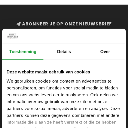
ABONNEER JE OP ONZE NIEUWSBRIEF
en blijf op de hoogte van onze acties en laatste
collecties
Toestemming
Details
Over
Deze website maakt gebruik van cookies
SHIRTSUPPLIER.NL
We gebruiken cookies om content en advertenties te
Webshop voor mannen
personaliseren, om functies voor social media te bieden
Zijlijnstraat 24
en om ons websiteverkeer te analyseren. Ook delen we
1433 DC
informatie over uw gebruik van onze site met onze
Kudelstaart
partners voor social media, adverteren en analyse. Deze
partners kunnen deze gegevens combineren met andere
+31 6 42 52 32 80
informatie die u aan ze heeft verstrekt of die ze hebben