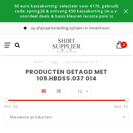
50 euro kassakorting: selecteer voor €170, gebruilk
code: spring26 & ontvang €50 kassakorting (m.u.v.
voordeel deals & basis kleuren lacoste polo´s)
op afspraak bestelling ophalen in Amstelveen
0
Home
/
Tags
/
109.HBDSS.037 014
PRODUCTEN GETAGD MET
109.HBDSS.037 014
12
Min: €
0
Max: €
5
Nieuwste producten