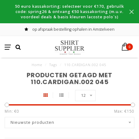
50 euro kassakorting: selecteer voor €170, gebruilk
code: spring26 & ontvang €50 kassakorting (m.u.v.
voordeel deals & basis kleuren lacoste polo´s)
op afspraak bestelling ophalen in Amstelveen
0
Home
/
Tags
/
110.CARDIGAN.002 045
PRODUCTEN GETAGD MET
110.CARDIGAN.002 045
12
Min: €
0
Max: €
150
Nieuwste producten