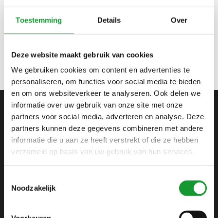
Bekijk alle
4
maten
Toestemming
Details
Over
HEREN BEIGE VEST MET
KNOPEN
€129,95
€129,95
Deze website maakt gebruik van cookies
We gebruiken cookies om content en advertenties te
personaliseren, om functies voor social media te bieden
en om ons websiteverkeer te analyseren. Ook delen we
informatie over uw gebruik van onze site met onze
partners voor social media, adverteren en analyse. Deze
ABONNEER JE OP ONZE NIEUWSBRIEF
partners kunnen deze gegevens combineren met andere
en blijf op de hoogte van onze acties en laatste
informatie die u aan ze heeft verstrekt of die ze hebben
collecties
verzameld op basis van uw gebruik van hun services.
Toestemmingsselectie
Noodzakelijk
SHIRTSUPPLIER.NL
Voorkeuren