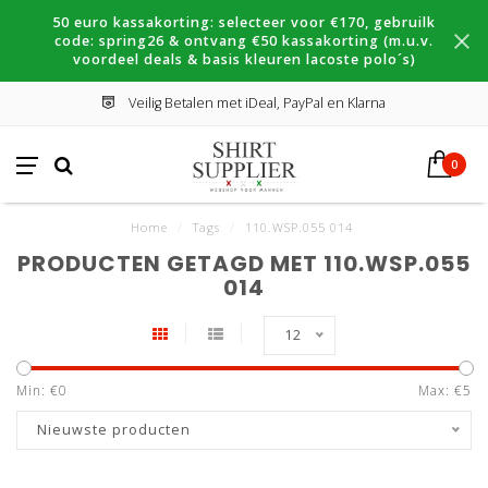
50 euro kassakorting: selecteer voor €170, gebruilk
code: spring26 & ontvang €50 kassakorting (m.u.v.
voordeel deals & basis kleuren lacoste polo´s)
Veilig Betalen met iDeal, PayPal en Klarna
0
Home
/
Tags
/
110.WSP.055 014
PRODUCTEN GETAGD MET 110.WSP.055
014
12
Min: €
0
Max: €
5
Nieuwste producten