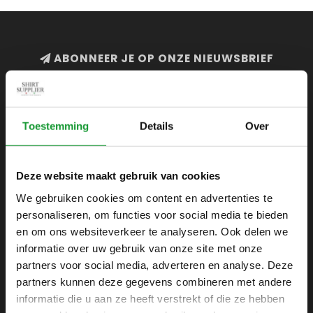
ABONNEER JE OP ONZE NIEUWSBRIEF
en blijf op de hoogte van onze acties en laatste
collecties
Toestemming
Details
Over
Deze website maakt gebruik van cookies
SHIRTSUPPLIER.NL
We gebruiken cookies om content en advertenties te
Webshop voor mannen
personaliseren, om functies voor social media te bieden
Zijlijnstraat 24
en om ons websiteverkeer te analyseren. Ook delen we
1433 DC
informatie over uw gebruik van onze site met onze
Kudelstaart
partners voor social media, adverteren en analyse. Deze
partners kunnen deze gegevens combineren met andere
+31 6 42 52 32 80
informatie die u aan ze heeft verstrekt of die ze hebben