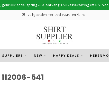
, gebruilk code: spring26 & ontvang €50 kassakorting (m.u.v. voor
Veilig Betalen met iDeal, PayPal en Klarna
SUPPLIERS
NEW
HAPPY DEALS
HERENMO
112006-541