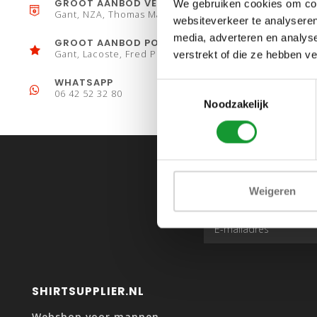
GROOT AANBOD VESTEN
We gebruiken cookies om cont
Gant, NZA, Thomas Maine
websiteverkeer te analyseren
media, adverteren en analys
GROOT AANBOD POLO´S
Gant, Lacoste, Fred Perry
verstrekt of die ze hebben v
WHATSAPP
Toestemmingsselectie
06 42 52 32 80
Noodzakelijk
Weigeren
SHIRTSUPPLIER.NL
Webshop voor mannen