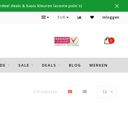
deel deals & basis kleuren lacoste polo´s)
Topmerken Thomas Maine, Cavallaro, Desoto
EUR
Inloggen
0
DE
SALE
DEALS
BLOG
MERKEN
0 Producten
12