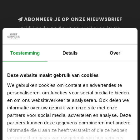
ABONNEER JE OP ONZE NIEUWSBRIEF
en blijf op de hoogte van onze acties en laatste
collecties
Toestemming
Details
Over
SHIRTSUPPLIER.NL
Deze website maakt gebruik van cookies
Webshop voor mannen
We gebruiken cookies om content en advertenties te
personaliseren, om functies voor social media te bieden
Zijlijnstraat 24
en om ons websiteverkeer te analyseren. Ook delen we
1433 DC
informatie over uw gebruik van onze site met onze
Kudelstaart
partners voor social media, adverteren en analyse. Deze
partners kunnen deze gegevens combineren met andere
+31 6 42 52 32 80
informatie die u aan ze heeft verstrekt of die ze hebben
+31 6 42 52 32 80
verzameld op basis van uw gebruik van hun services.