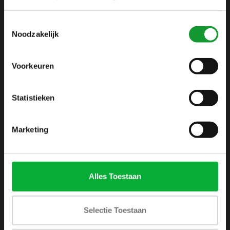
info@shirtsupplier.nl
Toestemmingsselectie
Noodzakelijk
Voorkeuren
Statistieken
INFORMATIE
Over ons
Marketing
Algemene voorwaarden
Disclaimer
Privacy Policy
Alles Toestaan
Betaalmethoden
Verzenden & retourneren
Selectie Toestaan
Klantenservice