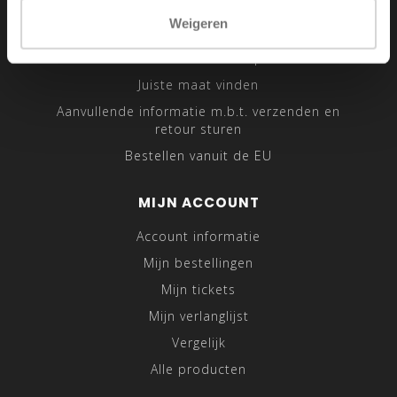
Sitemap
Weigeren
Traveling Tailor
Was- en Behandeltips
Juiste maat vinden
Aanvullende informatie m.b.t. verzenden en
retour sturen
Bestellen vanuit de EU
MIJN ACCOUNT
Account informatie
Mijn bestellingen
Mijn tickets
Mijn verlanglijst
Vergelijk
Alle producten