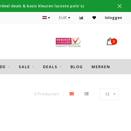
deel deals & basis kleuren lacoste polo´s)
Topmerken Thomas Maine, Cavallaro, Desoto
EUR
Inloggen
0
DE
SALE
DEALS
BLOG
MERKEN
0 Producten
12