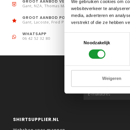
GROOT AANBOD VESTEN
We gebruiken cookies om cont
Gant, NZA, Thomas Maine
websiteverkeer te analyseren
media, adverteren en analys
GROOT AANBOD POLO´S
Gant, Lacoste, Fred Perry
verstrekt of die ze hebben v
WHATSAPP
Toestemmingsselectie
06 42 52 32 80
Noodzakelijk
Weigeren
SHIRTSUPPLIER.NL
Webshop voor mannen