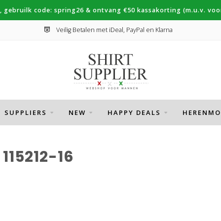
, gebruilk code: spring26 & ontvang €50 kassakorting (m.u.v. voor
Veilig Betalen met iDeal, PayPal en Klarna
SUPPLIERS
NEW
HAPPY DEALS
HERENMO
115212-16