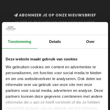
ABONNEER JE OP ONZE NIEUWSBRIEF
en blijf op de hoogte van onze acties en laatste
collecties
Toestemming
Details
Over
SHIRTSUPPLIER.NL
Deze website maakt gebruik van cookies
Webshop voor mannen
We gebruiken cookies om content en advertenties te
personaliseren, om functies voor social media te bieden
Zijlijnstraat 24
en om ons websiteverkeer te analyseren. Ook delen we
1433 DC
informatie over uw gebruik van onze site met onze
Kudelstaart
partners voor social media, adverteren en analyse. Deze
partners kunnen deze gegevens combineren met andere
+31 6 42 52 32 80
informatie die u aan ze heeft verstrekt of die ze hebben
+31 6 42 52 32 80
verzameld op basis van uw gebruik van hun services.