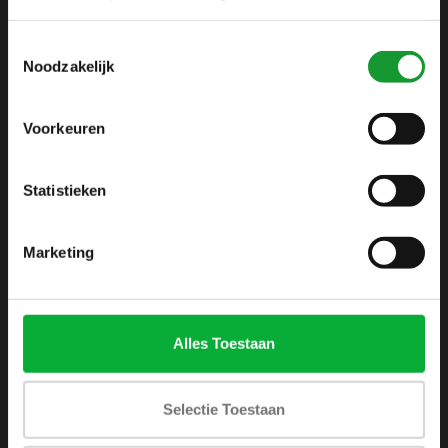
info@shirtsupplier.nl
Toestemmingsselectie
Noodzakelijk
Voorkeuren
Statistieken
INFORMATIE
Over ons
Marketing
Algemene voorwaarden
Disclaimer
Privacy Policy
Alles Toestaan
Betaalmethoden
Verzenden & retourneren
Selectie Toestaan
Klantenservice