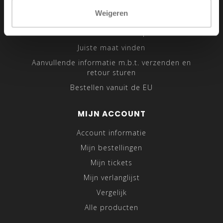
Sitemap
Weigeren
Traveling Tailor
Was- en Behandeltips
Juiste maat vinden
Aanvullende informatie m.b.t. verzenden en
retour sturen
Bestellen vanuit de EU
MIJN ACCOUNT
Account informatie
Mijn bestellingen
Mijn tickets
Mijn verlanglijst
Vergelijk
Alle producten