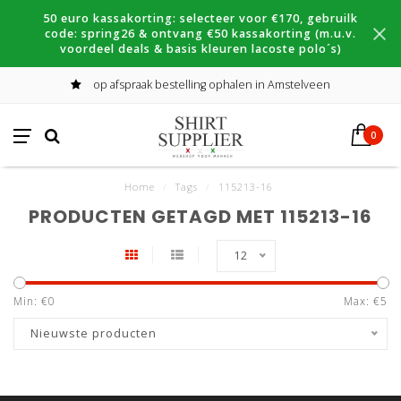
50 euro kassakorting: selecteer voor €170, gebruilk
code: spring26 & ontvang €50 kassakorting (m.u.v.
voordeel deals & basis kleuren lacoste polo´s)
op afspraak bestelling ophalen in Amstelveen
0
Home
/
Tags
/
115213-16
PRODUCTEN GETAGD MET 115213-16
12
Min: €
0
Max: €
5
Nieuwste producten