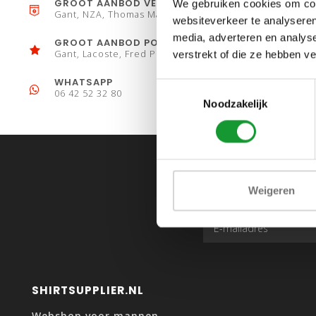
GROOT AANBOD VESTEN
We gebruiken cookies om cont
Gant, NZA, Thomas Maine
websiteverkeer te analyseren
media, adverteren en analys
GROOT AANBOD POLO´S
Gant, Lacoste, Fred Perry
verstrekt of die ze hebben v
WHATSAPP
Toestemmingsselectie
06 42 52 32 80
Noodzakelijk
Weigeren
SHIRTSUPPLIER.NL
Webshop voor mannen