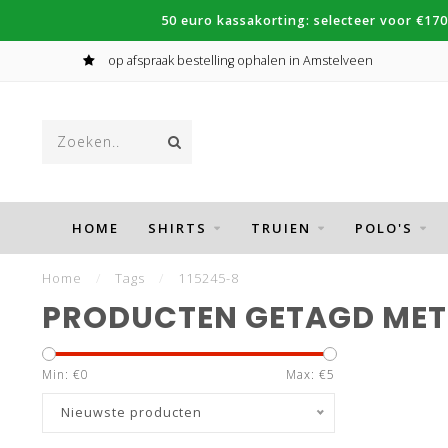
50 euro kassakorting: selecteer voor €170
op afspraak bestelling ophalen in Amstelveen
HOME
SHIRTS
TRUIEN
POLO'S
Home
/
Tags
/
115245-8
PRODUCTEN GETAGD MET 
Min: €
0
Max: €
5
Nieuwste producten