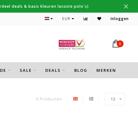
deel deals & basis kleuren lacoste polo´s)
Topmerken Thomas Maine, Cavallaro, Desoto
EUR
Inloggen
0
DE
SALE
DEALS
BLOG
MERKEN
0 Producten
12