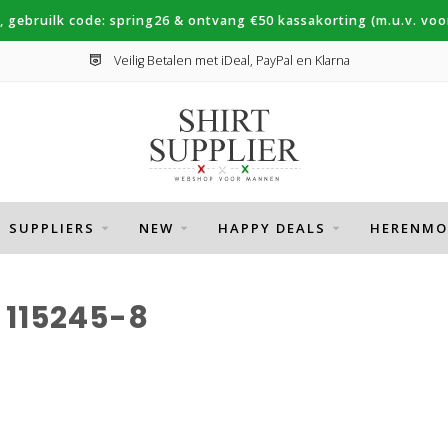
, gebruilk code: spring26 & ontvang €50 kassakorting (m.u.v. voor
Veilig Betalen met iDeal, PayPal en Klarna
SUPPLIERS
NEW
HAPPY DEALS
HERENMO
115245-8