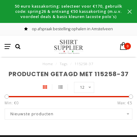
50 euro kassakorting: selecteer voor €170, gebruilk
code: spring26 & ontvang €50 kassakorting (m.u.v.
voordeel deals & basis kleuren lacoste polo´s)
op afspraak bestelling ophalen in Amstelveen
0
Home
/
Tags
/
115258-37
PRODUCTEN GETAGD MET 115258-37
12
Min: €
0
Max: €
5
Nieuwste producten