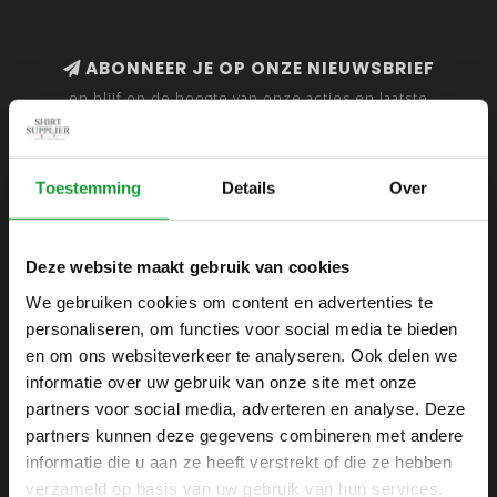
ABONNEER JE OP ONZE NIEUWSBRIEF
en blijf op de hoogte van onze acties en laatste
collecties
Toestemming
Details
Over
SHIRTSUPPLIER.NL
Deze website maakt gebruik van cookies
Webshop voor mannen
We gebruiken cookies om content en advertenties te
personaliseren, om functies voor social media te bieden
Zijlijnstraat 24
en om ons websiteverkeer te analyseren. Ook delen we
1433 DC
informatie over uw gebruik van onze site met onze
Kudelstaart
partners voor social media, adverteren en analyse. Deze
partners kunnen deze gegevens combineren met andere
+31 6 42 52 32 80
informatie die u aan ze heeft verstrekt of die ze hebben
+31 6 42 52 32 80
verzameld op basis van uw gebruik van hun services.