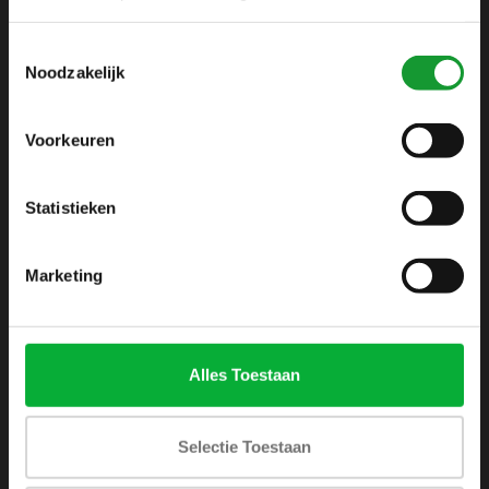
info@shirtsupplier.nl
Toestemmingsselectie
Noodzakelijk
Voorkeuren
Statistieken
INFORMATIE
Over ons
Marketing
Algemene voorwaarden
Disclaimer
Privacy Policy
Alles Toestaan
Betaalmethoden
Verzenden & retourneren
Selectie Toestaan
Klantenservice