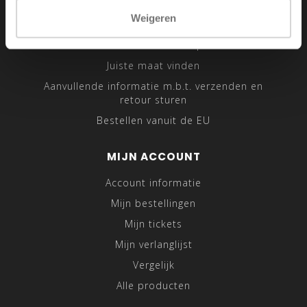
Sitemap
Weigeren
Traveling Tailor
Was- en Behandeltips
Juiste maat vinden
Aanvullende informatie m.b.t. verzenden en
retour sturen
Bestellen vanuit de EU
MIJN ACCOUNT
Account informatie
Mijn bestellingen
Mijn tickets
Mijn verlanglijst
Vergelijk
Alle producten