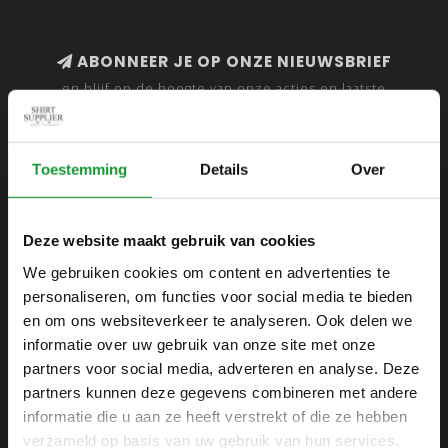
ABONNEER JE OP ONZE NIEUWSBRIEF
en blijf op de hoogte van onze acties en laatste
collecties
Toestemming
Details
Over
SHIRTSUPPLIER.NL
Deze website maakt gebruik van cookies
Webshop voor mannen
We gebruiken cookies om content en advertenties te
personaliseren, om functies voor social media te bieden
Zijlijnstraat 24
en om ons websiteverkeer te analyseren. Ook delen we
1433 DC
informatie over uw gebruik van onze site met onze
Kudelstaart
partners voor social media, adverteren en analyse. Deze
partners kunnen deze gegevens combineren met andere
+31 6 42 52 32 80
informatie die u aan ze heeft verstrekt of die ze hebben
+31 6 42 52 32 80
verzameld op basis van uw gebruik van hun services.