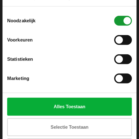
info@shirtsupplier.nl
Toestemmingsselectie
Noodzakelijk
Voorkeuren
Statistieken
INFORMATIE
Over ons
Marketing
Algemene voorwaarden
Disclaimer
Privacy Policy
Alles Toestaan
Betaalmethoden
Verzenden & retourneren
Selectie Toestaan
Klantenservice