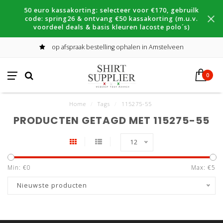
50 euro kassakorting: selecteer voor €170, gebruilk
code: spring26 & ontvang €50 kassakorting (m.u.v.
voordeel deals & basis kleuren lacoste polo´s)
op afspraak bestelling ophalen in Amstelveen
0
Home
/
Tags
/
115275-55
PRODUCTEN GETAGD MET 115275-55
12
Min: €
0
Max: €
5
Nieuwste producten