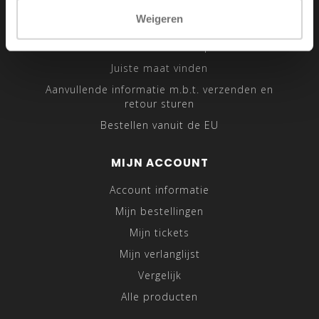
Sitemap
Weigeren
Traveling Tailor
Was- en Behandeltips
Juiste maat vinden
Aanvullende informatie m.b.t. verzenden en
retour sturen
Bestellen vanuit de EU
MIJN ACCOUNT
Account informatie
Mijn bestellingen
Mijn tickets
Mijn verlanglijst
Vergelijk
Alle producten