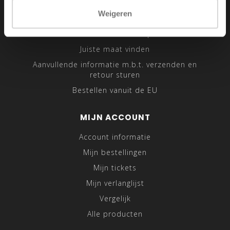
Sitemap
Weigeren
Traveling Tailor
Was- en Behandeltips
Juiste maat vinden
Aanvullende informatie m.b.t. verzenden en
retour sturen
Bestellen vanuit de EU
MIJN ACCOUNT
Account informatie
Mijn bestellingen
Mijn tickets
Mijn verlanglijst
Vergelijk
Alle producten