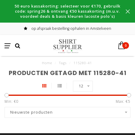
50 euro kassakorting: selecteer voor €170, gebruilk
code: spring26 & ontvang €50 kassakorting (m.u.v.
voordeel deals & basis kleuren lacoste polo´s)
op afspraak bestelling ophalen in Amstelveen
0
Home
/
Tags
/
115280-41
PRODUCTEN GETAGD MET 115280-41
12
Min: €
0
Max: €
5
Nieuwste producten