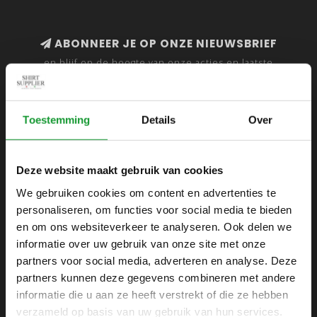
ABONNEER JE OP ONZE NIEUWSBRIEF
en blijf op de hoogte van onze acties en laatste
collecties
Toestemming
Details
Over
SHIRTSUPPLIER.NL
Deze website maakt gebruik van cookies
Webshop voor mannen
We gebruiken cookies om content en advertenties te
personaliseren, om functies voor social media te bieden
Zijlijnstraat 24
en om ons websiteverkeer te analyseren. Ook delen we
1433 DC
informatie over uw gebruik van onze site met onze
Kudelstaart
partners voor social media, adverteren en analyse. Deze
partners kunnen deze gegevens combineren met andere
+31 6 42 52 32 80
informatie die u aan ze heeft verstrekt of die ze hebben
+31 6 42 52 32 80
verzameld op basis van uw gebruik van hun services.