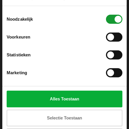
info@shirtsupplier.nl
Toestemmingsselectie
Noodzakelijk
Voorkeuren
Statistieken
INFORMATIE
Over ons
Marketing
Algemene voorwaarden
Disclaimer
Privacy Policy
Alles Toestaan
Betaalmethoden
Verzenden & retourneren
Selectie Toestaan
Klantenservice