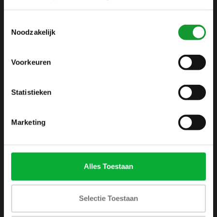
info@shirtsupplier.nl
Toestemmingsselectie
Noodzakelijk
Voorkeuren
Statistieken
INFORMATIE
Over ons
Marketing
Algemene voorwaarden
Disclaimer
Privacy Policy
Alles Toestaan
Betaalmethoden
Verzenden & retourneren
Selectie Toestaan
Klantenservice