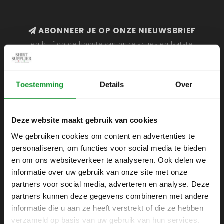
ABONNEER JE OP ONZE NIEUWSBRIEF
en blijf op de hoogte van onze acties en laatste
collecties
Toestemming
Details
Over
SHIRTSUPPLIER.NL
Deze website maakt gebruik van cookies
Webshop voor mannen
We gebruiken cookies om content en advertenties te
personaliseren, om functies voor social media te bieden
Zijlijnstraat 24
en om ons websiteverkeer te analyseren. Ook delen we
1433 DC
informatie over uw gebruik van onze site met onze
Kudelstaart
partners voor social media, adverteren en analyse. Deze
partners kunnen deze gegevens combineren met andere
+31 6 42 52 32 80
informatie die u aan ze heeft verstrekt of die ze hebben
+31 6 42 52 32 80
verzameld op basis van uw gebruik van hun services.