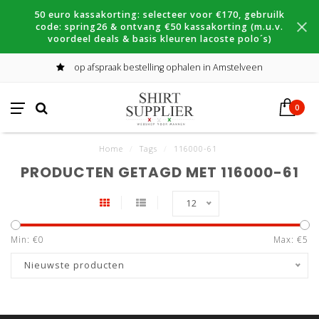
50 euro kassakorting: selecteer voor €170, gebruilk
code: spring26 & ontvang €50 kassakorting (m.u.v.
voordeel deals & basis kleuren lacoste polo´s)
op afspraak bestelling ophalen in Amstelveen
0
Home
/
Tags
/
116000-61
PRODUCTEN GETAGD MET 116000-61
12
Min: €
0
Max: €
5
Nieuwste producten