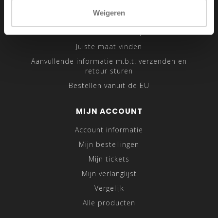
Sitemap
Weigeren
Traveling Tailor
Was- en Behandeltips
Juiste maat vinden
Aanvullende informatie m.b.t. verzenden en
retour sturen
Bestellen vanuit de EU
MIJN ACCOUNT
Account informatie
Mijn bestellingen
Mijn tickets
Mijn verlanglijst
Vergelijk
Alle producten