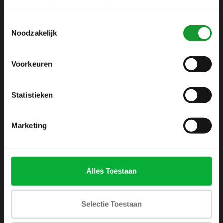
info@shirtsupplier.nl
Toestemmingsselectie
Noodzakelijk
Voorkeuren
Statistieken
INFORMATIE
Over ons
Marketing
Algemene voorwaarden
Disclaimer
Privacy Policy
Alles Toestaan
Betaalmethoden
Verzenden & retourneren
Selectie Toestaan
Klantenservice