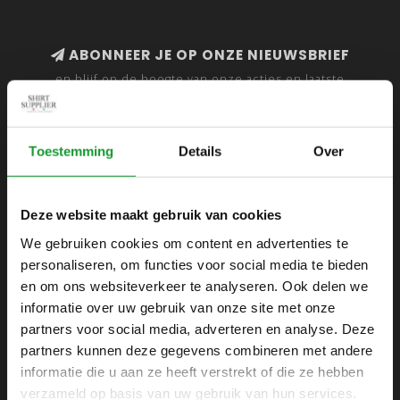
ABONNEER JE OP ONZE NIEUWSBRIEF
en blijf op de hoogte van onze acties en laatste
collecties
Toestemming
Details
Over
SHIRTSUPPLIER.NL
Deze website maakt gebruik van cookies
Webshop voor mannen
We gebruiken cookies om content en advertenties te
personaliseren, om functies voor social media te bieden
Zijlijnstraat 24
en om ons websiteverkeer te analyseren. Ook delen we
1433 DC
informatie over uw gebruik van onze site met onze
Kudelstaart
partners voor social media, adverteren en analyse. Deze
partners kunnen deze gegevens combineren met andere
+31 6 42 52 32 80
informatie die u aan ze heeft verstrekt of die ze hebben
+31 6 42 52 32 80
verzameld op basis van uw gebruik van hun services.