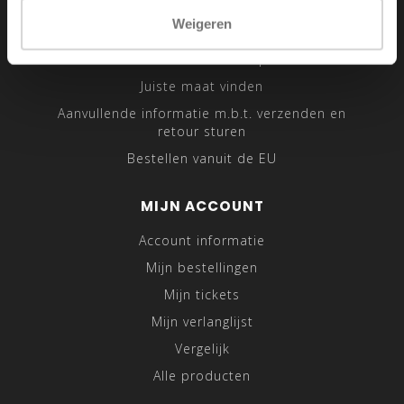
Sitemap
Weigeren
Traveling Tailor
Was- en Behandeltips
Juiste maat vinden
Aanvullende informatie m.b.t. verzenden en
retour sturen
Bestellen vanuit de EU
MIJN ACCOUNT
Account informatie
Mijn bestellingen
Mijn tickets
Mijn verlanglijst
Vergelijk
Alle producten