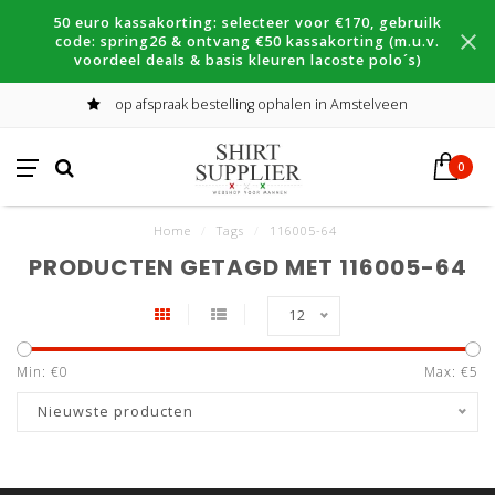
50 euro kassakorting: selecteer voor €170, gebruilk
code: spring26 & ontvang €50 kassakorting (m.u.v.
voordeel deals & basis kleuren lacoste polo´s)
op afspraak bestelling ophalen in Amstelveen
0
Home
/
Tags
/
116005-64
PRODUCTEN GETAGD MET 116005-64
12
Min: €
0
Max: €
5
Nieuwste producten