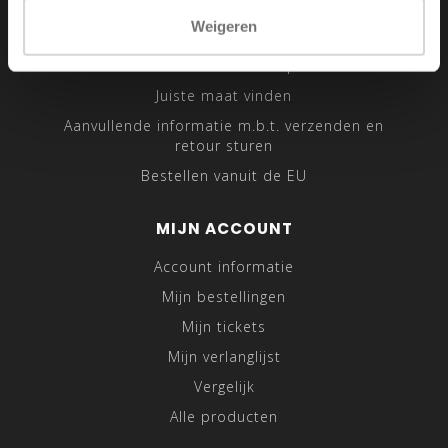
Sitemap
Weigeren
Traveling Tailor
Was- en Behandeltips
Juiste maat vinden
Aanvullende informatie m.b.t. verzenden en
retour sturen
Bestellen vanuit de EU
MIJN ACCOUNT
Account informatie
Mijn bestellingen
Mijn tickets
Mijn verlanglijst
Vergelijk
Alle producten