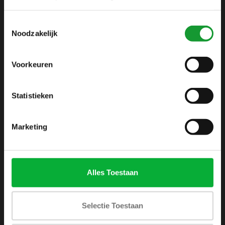
info@shirtsupplier.nl
Toestemmingsselectie
Noodzakelijk
Voorkeuren
Statistieken
INFORMATIE
Over ons
Marketing
Algemene voorwaarden
Disclaimer
Privacy Policy
Alles Toestaan
Betaalmethoden
Verzenden & retourneren
Selectie Toestaan
Klantenservice