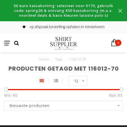
50 euro kassakorting: selecteer voor €170, gebruilk
code: spring26 & ontvang €50 kassakorting (m.u.v.
voordeel deals & basis kleuren lacoste polo´s)
op afspraak bestelling ophalen in Amstelveen
0
Home
/
Tags
/
116012-70
PRODUCTEN GETAGD MET 116012-70
12
Min: €
0
Max: €
5
Nieuwste producten