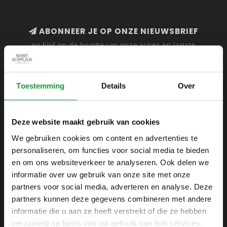
ABONNEER JE OP ONZE NIEUWSBRIEF
en blijf op de hoogte van onze acties en laatste
collecties
Toestemming
Details
Over
SHIRTSUPPLIER.NL
Deze website maakt gebruik van cookies
Webshop voor mannen
We gebruiken cookies om content en advertenties te
personaliseren, om functies voor social media te bieden
Zijlijnstraat 24
en om ons websiteverkeer te analyseren. Ook delen we
1433 DC
informatie over uw gebruik van onze site met onze
Kudelstaart
partners voor social media, adverteren en analyse. Deze
partners kunnen deze gegevens combineren met andere
+31 6 42 52 32 80
informatie die u aan ze heeft verstrekt of die ze hebben
+31 6 42 52 32 80
verzameld op basis van uw gebruik van hun services.