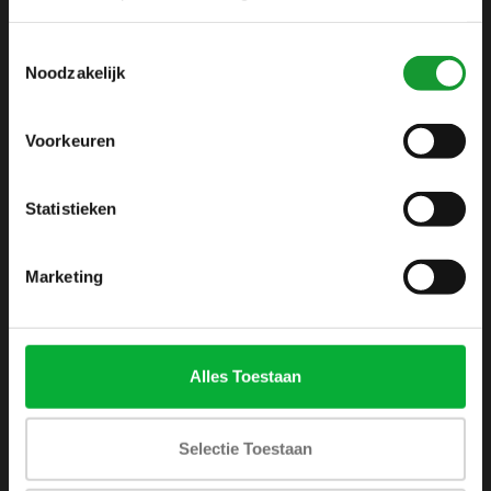
info@shirtsupplier.nl
Toestemmingsselectie
Noodzakelijk
Voorkeuren
Statistieken
INFORMATIE
Over ons
Marketing
Algemene voorwaarden
Disclaimer
Privacy Policy
Alles Toestaan
Betaalmethoden
Verzenden & retourneren
Selectie Toestaan
Klantenservice