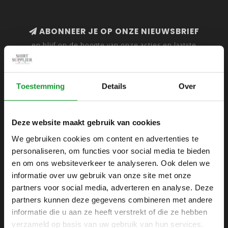
ABONNEER JE OP ONZE NIEUWSBRIEF
en blijf op de hoogte van onze acties en laatste
collecties
Toestemming
Details
Over
SHIRTSUPPLIER.NL
Deze website maakt gebruik van cookies
Webshop voor mannen
We gebruiken cookies om content en advertenties te
personaliseren, om functies voor social media te bieden
Zijlijnstraat 24
en om ons websiteverkeer te analyseren. Ook delen we
1433 DC
informatie over uw gebruik van onze site met onze
Kudelstaart
partners voor social media, adverteren en analyse. Deze
partners kunnen deze gegevens combineren met andere
+31 6 42 52 32 80
informatie die u aan ze heeft verstrekt of die ze hebben
+31 6 42 52 32 80
verzameld op basis van uw gebruik van hun services.