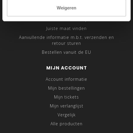
Sitemap
Weigeren
Traveling Tailor
Was- en Behandeltips
Juiste maat vinden
Aanvullende informatie m.b.t. verzenden en
retour sturen
Bestellen vanuit de EU
MIJN ACCOUNT
Account informatie
Mijn bestellingen
Mijn tickets
Mijn verlanglijst
Vergelijk
Alle producten