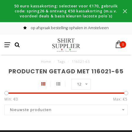
50 euro kassakorting: selecteer voor €170, gebruilk
code: spring26 & ontvang €50 kassakorting (m.u.v.
voordeel deals & basis kleuren lacoste polo´s)
op afspraak bestelling ophalen in Amstelveen
0
Home
/
Tags
/
116021-65
PRODUCTEN GETAGD MET 116021-65
12
Min: €
0
Max: €
5
Nieuwste producten