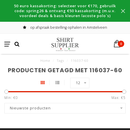
50 euro kassakorting: selecteer voor €170, gebruilk
code: spring26 & ontvang €50 kassakorting (m.u.v.
voordeel deals & basis kleuren lacoste polo´s)
op afspraak bestelling ophalen in Amstelveen
0
Home
/
Tags
/
116037-60
PRODUCTEN GETAGD MET 116037-60
12
Min: €
0
Max: €
5
Nieuwste producten