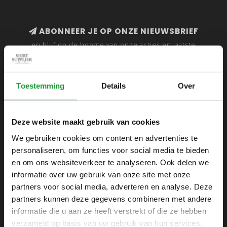
ABONNEER JE OP ONZE NIEUWSBRIEF
en blijf op de hoogte van onze acties en laatste
collecties
Toestemming
Details
Over
SHIRTSUPPLIER.NL
Deze website maakt gebruik van cookies
Webshop voor mannen
We gebruiken cookies om content en advertenties te
personaliseren, om functies voor social media te bieden
Zijlijnstraat 24
en om ons websiteverkeer te analyseren. Ook delen we
1433 DC
informatie over uw gebruik van onze site met onze
Kudelstaart
partners voor social media, adverteren en analyse. Deze
partners kunnen deze gegevens combineren met andere
+31 6 42 52 32 80
informatie die u aan ze heeft verstrekt of die ze hebben
+31 6 42 52 32 80
verzameld op basis van uw gebruik van hun services.