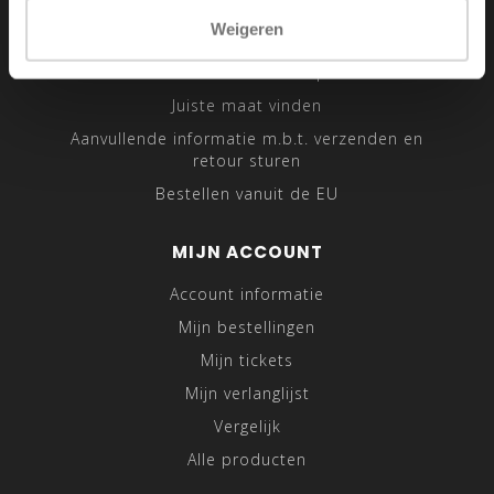
Sitemap
Weigeren
Traveling Tailor
Was- en Behandeltips
Juiste maat vinden
Aanvullende informatie m.b.t. verzenden en
retour sturen
Bestellen vanuit de EU
MIJN ACCOUNT
Account informatie
Mijn bestellingen
Mijn tickets
Mijn verlanglijst
Vergelijk
Alle producten