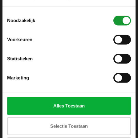
info@shirtsupplier.nl
Toestemmingsselectie
Noodzakelijk
Voorkeuren
Statistieken
INFORMATIE
Over ons
Marketing
Algemene voorwaarden
Disclaimer
Privacy Policy
Alles Toestaan
Betaalmethoden
Verzenden & retourneren
Selectie Toestaan
Klantenservice