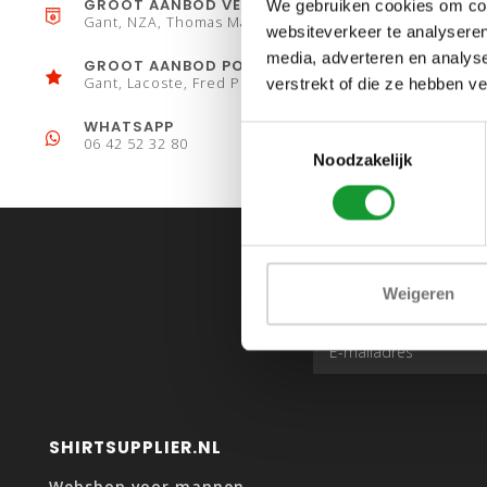
GROOT AANBOD VESTEN
We gebruiken cookies om cont
Gant, NZA, Thomas Maine
websiteverkeer te analyseren
media, adverteren en analys
GROOT AANBOD POLO´S
Gant, Lacoste, Fred Perry
verstrekt of die ze hebben v
WHATSAPP
Toestemmingsselectie
06 42 52 32 80
Noodzakelijk
Weigeren
SHIRTSUPPLIER.NL
Webshop voor mannen