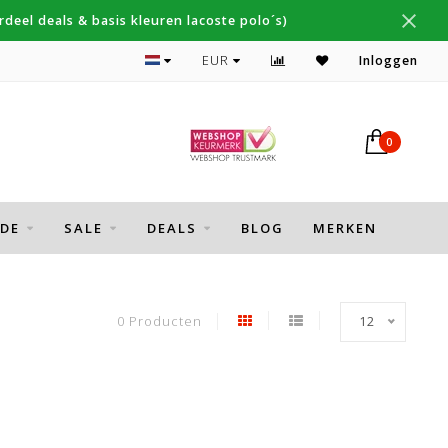
deel deals & basis kleuren lacoste polo´s)
Topmerken Thomas Maine, Cavallaro, Desoto
EUR
Inloggen
0
DE
SALE
DEALS
BLOG
MERKEN
0 Producten
12