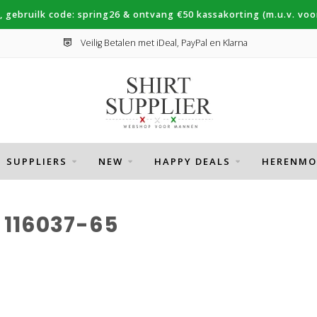
, gebruilk code: spring26 & ontvang €50 kassakorting (m.u.v. voor
Veilig Betalen met iDeal, PayPal en Klarna
SUPPLIERS
NEW
HAPPY DEALS
HERENMO
116037-65