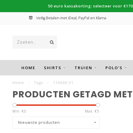
50 euro kassakorting: selecteer voor €170
Veilig Betalen met iDeal, PayPal en Klarna
HOME
SHIRTS
TRUIEN
POLO'S
Home
/
Tags
/
116040-31
PRODUCTEN GETAGD MET 
Min: €
0
Max: €
5
Nieuwste producten