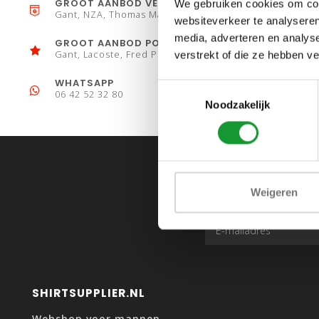
GROOT AANBOD VESTEN
We gebruiken cookies om cont
Gant, NZA, Thomas Maine
websiteverkeer te analyseren
media, adverteren en analys
GROOT AANBOD POLO´S
Gant, Lacoste, Fred Perry
verstrekt of die ze hebben v
WHATSAPP
Toestemmingsselectie
06 42 52 32 80
Noodzakelijk
Weigeren
SHIRTSUPPLIER.NL
Webshop voor mannen