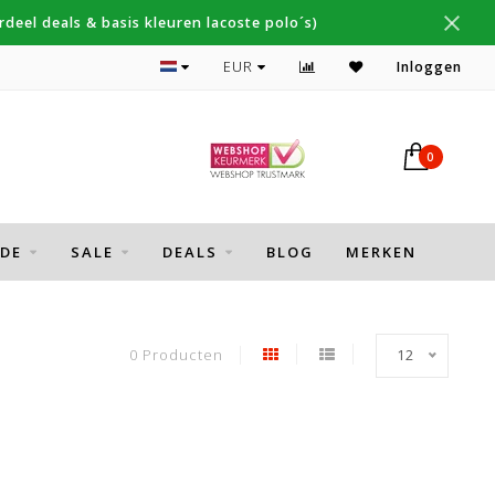
deel deals & basis kleuren lacoste polo´s)
Topmerken Gant, NZA, Fred Perry
EUR
Inloggen
0
DE
SALE
DEALS
BLOG
MERKEN
0 Producten
12