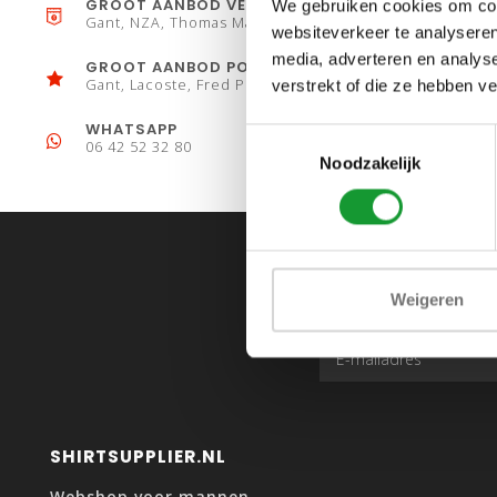
GROOT AANBOD VESTEN
We gebruiken cookies om cont
Gant, NZA, Thomas Maine
websiteverkeer te analyseren
media, adverteren en analys
GROOT AANBOD POLO´S
Gant, Lacoste, Fred Perry
verstrekt of die ze hebben v
WHATSAPP
Toestemmingsselectie
06 42 52 32 80
Noodzakelijk
Weigeren
SHIRTSUPPLIER.NL
Webshop voor mannen