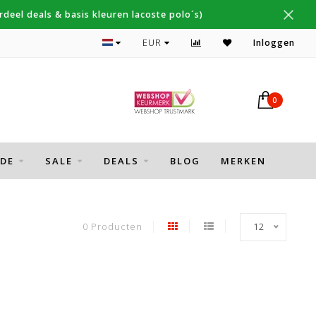
deel deals & basis kleuren lacoste polo´s)
Topmerken Thomas Maine, Cavallaro, Desoto
EUR
Inloggen
0
DE
SALE
DEALS
BLOG
MERKEN
0 Producten
12