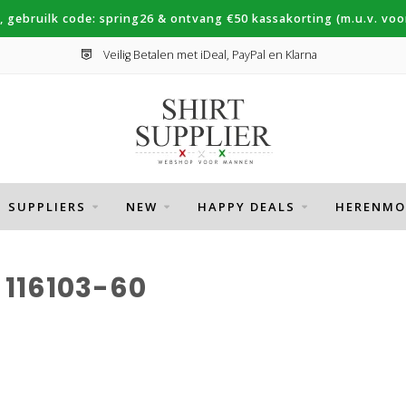
, gebruilk code: spring26 & ontvang €50 kassakorting (m.u.v. voor
Veilig Betalen met iDeal, PayPal en Klarna
SUPPLIERS
NEW
HAPPY DEALS
HERENMO
116103-60