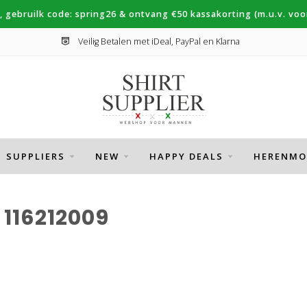
, gebruilk code: spring26 & ontvang €50 kassakorting (m.u.v. voor
Veilig Betalen met iDeal, PayPal en Klarna
SUPPLIERS
NEW
HAPPY DEALS
HERENMO
116212009