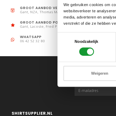
We gebruiken cookies om cont
GROOT AANBOD VESTEN
websiteverkeer te analyseren
Gant, NZA, Thomas Maine
media, adverteren en analys
GROOT AANBOD POLO´S
verstrekt of die ze hebben v
Gant, Lacoste, Fred Perry
Toestemmingsselectie
WHATSAPP
06 42 52 32 80
Noodzakelijk
Weigeren
SHIRTSUPPLIER.NL