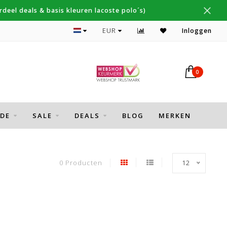
deel deals & basis kleuren lacoste polo´s)
Topmerken Thomas Maine, Cavallaro, Desoto
EUR
Inloggen
0
DE
SALE
DEALS
BLOG
MERKEN
0 Producten
12