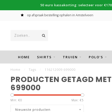
50 euro kassakorting: selecteer voor €170
op afspraak bestelling ophalen in Amstelveen
HOME
SHIRTS
TRUIEN
POLO'S
Home
/
Tags
/
116212009 699000
PRODUCTEN GETAGD MET 
699000
Min: €
0
Max: €
5
Nieuwste producten