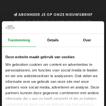
ABONNEER JE OP ONZE NIEUWSBRIEF
en blijf op de hoogte van onze acties en laatste
collecties
Toestemming
Details
Over
SHIRTSUPPLIER.NL
Deze website maakt gebruik van cookies
Webshop voor mannen
We gebruiken cookies om content en advertenties te
personaliseren, om functies voor social media te bieden
Zijlijnstraat 24
en om ons websiteverkeer te analyseren. Ook delen we
1433 DC
informatie over uw gebruik van onze site met onze
Kudelstaart
partners voor social media, adverteren en analyse. Deze
partners kunnen deze gegevens combineren met andere
+31 6 42 52 32 80
informatie die u aan ze heeft verstrekt of die ze hebben
+31 6 42 52 32 80
verzameld op basis van uw gebruik van hun services.