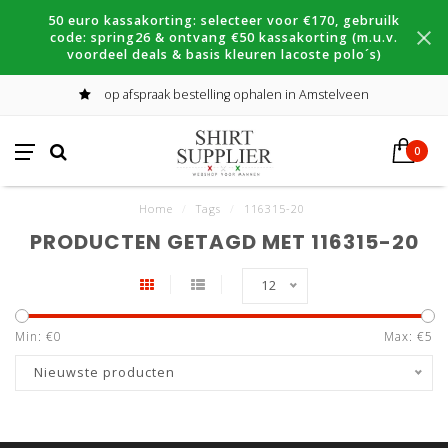
50 euro kassakorting: selecteer voor €170, gebruilk
code: spring26 & ontvang €50 kassakorting (m.u.v.
voordeel deals & basis kleuren lacoste polo´s)
op afspraak bestelling ophalen in Amstelveen
0
Home
/
Tags
/
116315-20
PRODUCTEN GETAGD MET 116315-20
12
Min: €
0
Max: €
5
Nieuwste producten