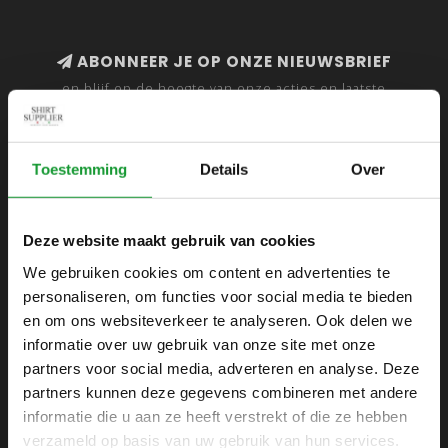
ABONNEER JE OP ONZE NIEUWSBRIEF
en blijf op de hoogte van onze acties en laatste
collecties
Toestemming
Details
Over
SHIRTSUPPLIER.NL
Deze website maakt gebruik van cookies
Webshop voor mannen
We gebruiken cookies om content en advertenties te
personaliseren, om functies voor social media te bieden
Zijlijnstraat 24
en om ons websiteverkeer te analyseren. Ook delen we
1433 DC
informatie over uw gebruik van onze site met onze
Kudelstaart
partners voor social media, adverteren en analyse. Deze
partners kunnen deze gegevens combineren met andere
+31 6 42 52 32 80
informatie die u aan ze heeft verstrekt of die ze hebben
+31 6 42 52 32 80
verzameld op basis van uw gebruik van hun services.