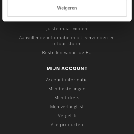
Sitemap
Weigeren
Traveling Tailor
Was- en Behandeltips
Juiste maat vinden
Aanvullende informatie m.b.t. verzenden en
retour sturen
Bestellen vanuit de EU
MIJN ACCOUNT
Account informatie
Mijn bestellingen
Mijn tickets
Mijn verlanglijst
Vergelijk
Alle producten