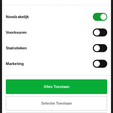
info@shirtsupplier.nl
Toestemmingsselectie
Noodzakelijk
Voorkeuren
Statistieken
INFORMATIE
Over ons
Marketing
Algemene voorwaarden
Disclaimer
Privacy Policy
Alles Toestaan
Betaalmethoden
Verzenden & retourneren
Selectie Toestaan
Klantenservice