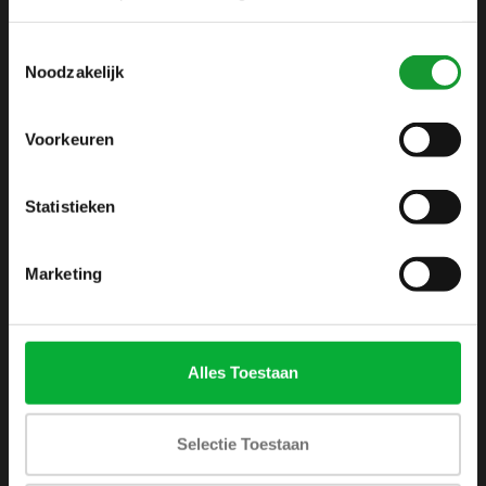
info@shirtsupplier.nl
Toestemmingsselectie
Noodzakelijk
Voorkeuren
Statistieken
INFORMATIE
Over ons
Marketing
Algemene voorwaarden
Disclaimer
Privacy Policy
Alles Toestaan
Betaalmethoden
Verzenden & retourneren
Selectie Toestaan
Klantenservice