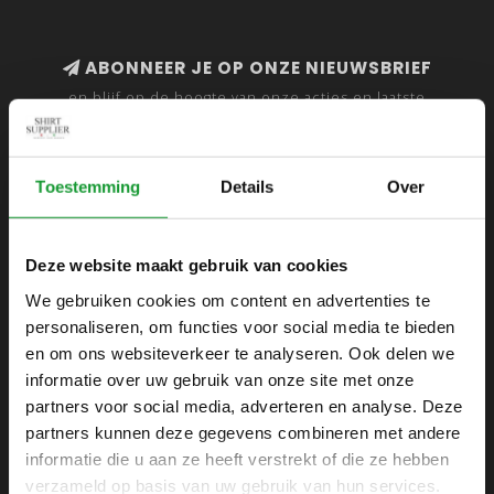
ABONNEER JE OP ONZE NIEUWSBRIEF
en blijf op de hoogte van onze acties en laatste
collecties
Toestemming
Details
Over
SHIRTSUPPLIER.NL
Deze website maakt gebruik van cookies
Webshop voor mannen
We gebruiken cookies om content en advertenties te
personaliseren, om functies voor social media te bieden
Zijlijnstraat 24
en om ons websiteverkeer te analyseren. Ook delen we
1433 DC
informatie over uw gebruik van onze site met onze
Kudelstaart
partners voor social media, adverteren en analyse. Deze
partners kunnen deze gegevens combineren met andere
+31 6 42 52 32 80
informatie die u aan ze heeft verstrekt of die ze hebben
+31 6 42 52 32 80
verzameld op basis van uw gebruik van hun services.