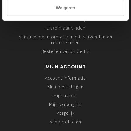
Sitemap
Weigeren
Traveling Tailor
Was- en Behandeltips
Juiste maat vinden
Aanvullende informatie m.b.t. verzenden en
retour sturen
Bestellen vanuit de EU
MIJN ACCOUNT
Account informatie
Mijn bestellingen
Mijn tickets
Mijn verlanglijst
Vergelijk
Alle producten