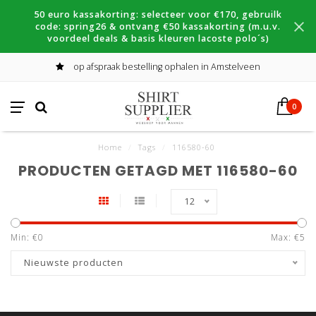
50 euro kassakorting: selecteer voor €170, gebruilk
code: spring26 & ontvang €50 kassakorting (m.u.v.
voordeel deals & basis kleuren lacoste polo´s)
op afspraak bestelling ophalen in Amstelveen
0
Home
/
Tags
/
116580-60
PRODUCTEN GETAGD MET 116580-60
12
Min: €
0
Max: €
5
Nieuwste producten