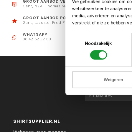
GROOT AANBOD VESTEN
We gebruiken cookies om cont
Gant, NZA, Thomas Maine
websiteverkeer te analyseren
media, adverteren en analys
GROOT AANBOD POLO´S
Gant, Lacoste, Fred Perry
verstrekt of die ze hebben v
WHATSAPP
Toestemmingsselectie
06 42 52 32 80
Noodzakelijk
Weigeren
SHIRTSUPPLIER.NL
Webshop voor mannen