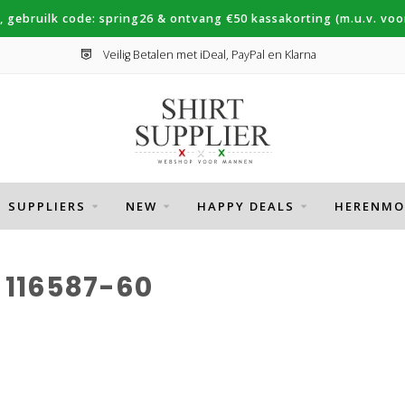
, gebruilk code: spring26 & ontvang €50 kassakorting (m.u.v. voor
Veilig Betalen met iDeal, PayPal en Klarna
SUPPLIERS
NEW
HAPPY DEALS
HERENMO
116587-60