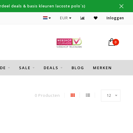
deel deals & basis kleuren lacoste polo´s)
Topmerken Thomas Maine, Cavallaro, Desoto
EUR
Inloggen
0
DE
SALE
DEALS
BLOG
MERKEN
0 Producten
12