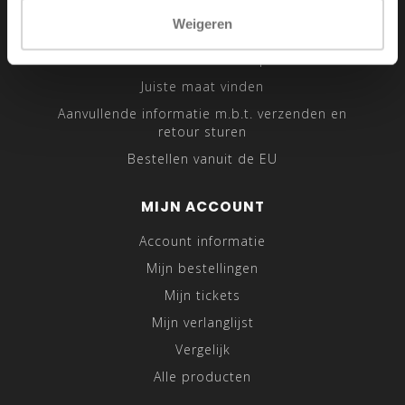
Sitemap
Weigeren
Traveling Tailor
Was- en Behandeltips
Juiste maat vinden
Aanvullende informatie m.b.t. verzenden en
retour sturen
Bestellen vanuit de EU
MIJN ACCOUNT
Account informatie
Mijn bestellingen
Mijn tickets
Mijn verlanglijst
Vergelijk
Alle producten