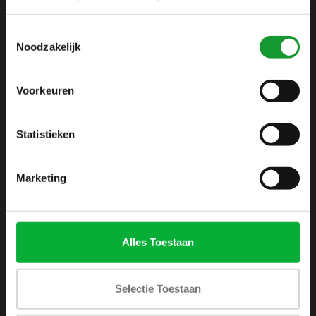
info@shirtsupplier.nl
Toestemmingsselectie
Noodzakelijk
Voorkeuren
Statistieken
INFORMATIE
Over ons
Marketing
Algemene voorwaarden
Disclaimer
Privacy Policy
Alles Toestaan
Betaalmethoden
Verzenden & retourneren
Selectie Toestaan
Klantenservice