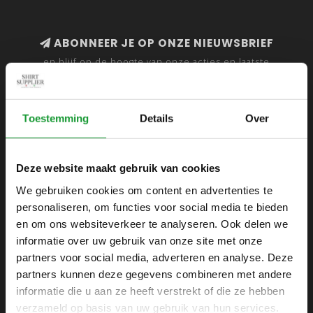
ABONNEER JE OP ONZE NIEUWSBRIEF
en blijf op de hoogte van onze acties en laatste
collecties
Toestemming
Details
Over
SHIRTSUPPLIER.NL
Deze website maakt gebruik van cookies
Webshop voor mannen
We gebruiken cookies om content en advertenties te
personaliseren, om functies voor social media te bieden
Zijlijnstraat 24
en om ons websiteverkeer te analyseren. Ook delen we
1433 DC
informatie over uw gebruik van onze site met onze
Kudelstaart
partners voor social media, adverteren en analyse. Deze
partners kunnen deze gegevens combineren met andere
+31 6 42 52 32 80
informatie die u aan ze heeft verstrekt of die ze hebben
+31 6 42 52 32 80
verzameld op basis van uw gebruik van hun services.