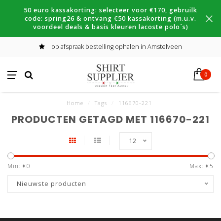
50 euro kassakorting: selecteer voor €170, gebruilk
code: spring26 & ontvang €50 kassakorting (m.u.v.
voordeel deals & basis kleuren lacoste polo´s)
op afspraak bestelling ophalen in Amstelveen
0
Home
/
Tags
/
116670-221
PRODUCTEN GETAGD MET 116670-221
12
Min: €
0
Max: €
5
Nieuwste producten